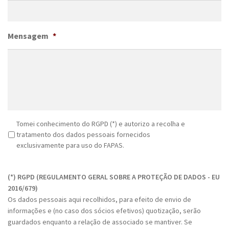
Mensagem
*
R
Tomei conhecimento do RGPD (*) e autorizo a recolha e
G
tratamento dos dados pessoais fornecidos
P
exclusivamente para uso do FAPAS.
D
C
*
A
(*) RGPD (REGULAMENTO GERAL SOBRE A PROTEÇÃO DE DADOS - EU
P
2016/679)
T
Os dados pessoais aqui recolhidos, para efeito de envio de
C
informações e (no caso dos sócios efetivos) quotização, serão
H
guardados enquanto a relação de associado se mantiver. Se
A