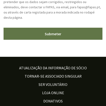
pretender que os dados sejam corrigidos, restringidos ou
eliminados, deve contactar o FAPAS, via email, para fapas@fapas.pt,
ou através de carta registada para a morada indicada no rodapé
desta página.
ATUALIZAÇÃO DA INFORMAÇÃO DE SÓCIO
TORNAR-SE ASSOCIADO SINGULAR
SER VOLUNTÁRIO
LOJA ONLINE
DONATIVOS