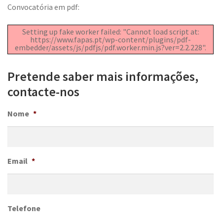
Convocatória em pdf:
Setting up fake worker failed: "Cannot load script at:
https://www.fapas.pt/wp-content/plugins/pdf-
embedder/assets/js/pdfjs/pdf.worker.min.js?ver=2.2.228".
Pretende saber mais informações,
contacte-nos
Nome
*
Email
*
Telefone