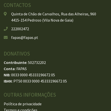
CONTACTOS
Quinta de Chão de Carvalhos, Rua das Alheiras, 960
4415-154 Pedroso (Vila Nova de Gaia)
222002472
fapas@fapas.pt
DONATIVOS
Contribuinte:
502732202
Conta:
FAPAS
NIB:
0033 0000 45333196672 05
IBAN:
PT50 0033 0000 45333196672 05
OUTRAS INFORMAÇÕES
Política de privacidade
Termos e condições