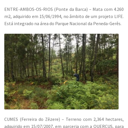
ENTRE-AMBOS-OS-RIOS (Ponte da Barca) – Mata com 4.260
m2, adquirido em 15/06/1994, no âmbito de um projeto LIFE.
Está integrado na área do Parque Nacional da Peneda-Gerês.
CUMES (Ferreira do Zêzere) – Terreno com 2,364 hectares,
adquirido em 15/07/2007, em parceria com a QUERCUS, para