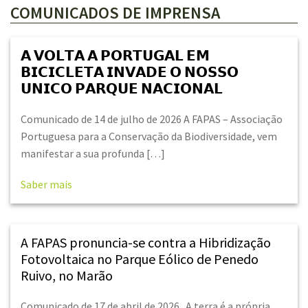
COMUNICADOS DE IMPRENSA
𝗔 𝗩𝗢𝗟𝗧𝗔 𝗔 𝗣𝗢𝗥𝗧𝗨𝗚𝗔𝗟 𝗘𝗠
𝗕𝗜𝗖𝗜𝗖𝗟𝗘𝗧𝗔 𝗜𝗡𝗩𝗔𝗗𝗘 𝗢 𝗡𝗢𝗦𝗦𝗢
𝗨𝗡𝗜𝗖𝗢 𝗣𝗔𝗥𝗤𝗨𝗘 𝗡𝗔𝗖𝗜𝗢𝗡𝗔𝗟
Comunicado de 14 de julho de 2026 A FAPAS – Associação
Portuguesa para a Conservação da Biodiversidade, vem
manifestar a sua profunda […]
Saber mais
A FAPAS pronuncia-se contra a Hibridização
Fotovoltaica no Parque Eólico de Penedo
Ruivo, no Marão
Comunicado de 17 de abril de 2026 A terra é a própria