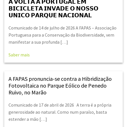
𝗔 𝗩𝗢𝗟𝗧𝗔 𝗔 𝗣𝗢𝗥𝗧𝗨𝗚𝗔𝗟 𝗘𝗠
𝗕𝗜𝗖𝗜𝗖𝗟𝗘𝗧𝗔 𝗜𝗡𝗩𝗔𝗗𝗘 𝗢 𝗡𝗢𝗦𝗦𝗢
𝗨𝗡𝗜𝗖𝗢 𝗣𝗔𝗥𝗤𝗨𝗘 𝗡𝗔𝗖𝗜𝗢𝗡𝗔𝗟
Comunicado de 14 de julho de 2026 A FAPAS – Associação
Portuguesa para a Conservação da Biodiversidade, vem
manifestar a sua profunda […]
Saber mais
A FAPAS pronuncia-se contra a Hibridização
Fotovoltaica no Parque Eólico de Penedo
Ruivo, no Marão
Comunicado de 17 de abril de 2026 A terra é a própria
generosidade ao natural. Como num paraíso, basta
estender a mão […]