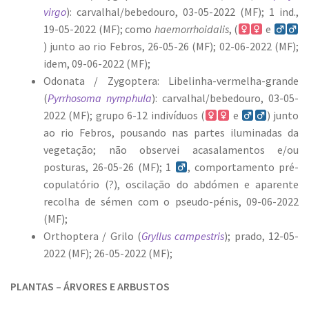
virgo
): carvalhal/bebedouro, 03-05-2022 (MF); 1 ind.,
19-05-2022 (MF); como
haemorrhoidalis
, (
e
) junto ao rio Febros, 26-05-26 (MF); 02-06-2022 (MF);
idem, 09-06-2022 (MF);
Odonata / Zygoptera: Libelinha-vermelha-grande
(
Pyrrhosoma nymphula
): carvalhal/bebedouro, 03-05-
2022 (MF); grupo 6-12 indivíduos (
e
) junto
ao rio Febros, pousando nas partes iluminadas da
vegetação; não observei acasalamentos e/ou
posturas, 26-05-26 (MF); 1
, comportamento pré-
copulatório (?), oscilação do abdómen e aparente
recolha de sémen com o pseudo-pénis, 09-06-2022
(MF);
Orthoptera / Grilo (
Gryllus campestris
); prado, 12-05-
2022 (MF); 26-05-2022 (MF);
PLANTAS – ÁRVORES E ARBUSTOS