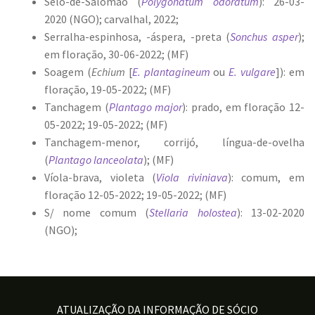
Selo-de-Salomão (
Polygonatum odoratum
): 26-03-
2020 (NGO); carvalhal, 2022;
Serralha-espinhosa, -áspera, -preta (
Sonchus asper
);
em floração, 30-06-2022; (MF)
Soagem (
Echium
[
E. plantagineum
ou
E. vulgare
]): em
floração, 19-05-2022; (MF)
Tanchagem (
Plantago major
): prado, em floração 12-
05-2022; 19-05-2022; (MF)
Tanchagem-menor, corrijó, língua-de-ovelha
(
Plantago lanceolata
); (MF)
Víola-brava, violeta (
Viola riviniava
): comum, em
floração 12-05-2022; 19-05-2022; (MF)
S/ nome comum (
Stellaria holostea
): 13-02-2020
(NGO);
ATUALIZAÇÃO DA INFORMAÇÃO DE SÓCIO