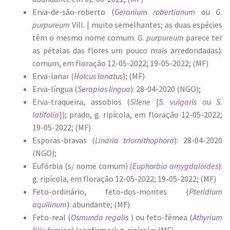
Erva-de-são-roberto (
Geranium robertianum
ou
G.
purpureum
Vill. | muito semelhantes; as duas espécies
têm o mesmo nome comum.
G. purpureum
parece ter
as pétalas das flores um pouco mais arredondadas):
comum, em floração 12-05-2022; 19-05-2022; (MF)
Erva-lanar (
Holcus lanatus
); (MF)
Erva-língua (
Serapias lingua
): 28-04-2020 (NGO);
Erva-traqueira, assobios (
Silene
[
S. vulgaris
ou
S.
latifolia
]); prado, g. ripícola, em floração 12-05-2022;
19-05-2022; (MF)
Esporas-bravas (
Linaria triornithophora
): 28-04-2020
(NGO);
Eufórbia (s/ nome comum) (
Euphorbia amygdaloides
):
g. ripícola, em floração 12-05-2022; 19-05-2022; (MF)
Feto-ordinário, feto-dos-montes (
Pteridium
aquilinum
): abundante; (MF)
Feto-real (
Osmunda regalis
) ou feto-fêmea (
Athyrium
filix-femina
) (confirmar): g. ripícola; (MF)