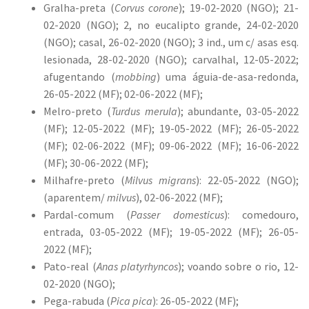
Gralha-preta (
Corvus corone
); 19-02-2020 (NGO); 21-
02-2020 (NGO); 2, no eucalipto grande, 24-02-2020
(NGO); casal, 26-02-2020 (NGO); 3 ind., um c/ asas esq.
lesionada, 28-02-2020 (NGO); carvalhal, 12-05-2022;
afugentando (
mobbing
) uma águia-de-asa-redonda,
26-05-2022 (MF); 02-06-2022 (MF);
Melro-preto (
Turdus merula
); abundante, 03-05-2022
(MF); 12-05-2022 (MF); 19-05-2022 (MF); 26-05-2022
(MF); 02-06-2022 (MF); 09-06-2022 (MF); 16-06-2022
(MF); 30-06-2022 (MF);
Milhafre-preto (
Milvus migrans
): 22-05-2022 (NGO);
(aparentem/
milvus
), 02-06-2022 (MF);
Pardal-comum (
Passer domesticus
): comedouro,
entrada, 03-05-2022 (MF); 19-05-2022 (MF); 26-05-
2022 (MF);
Pato-real (
Anas platyrhyncos
); voando sobre o rio, 12-
02-2020 (NGO);
Pega-rabuda (
Pica pica
): 26-05-2022 (MF);