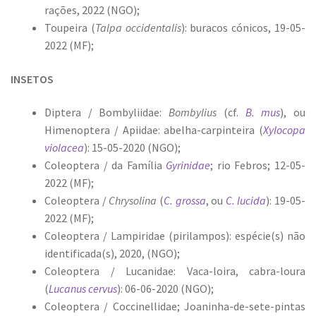
rações, 2022 (NGO);
Toupeira (
Talpa occidentalis
): buracos cónicos, 19-05-
2022 (MF);
INSETOS
Diptera / Bombyliidae:
Bombylius
(cf.
B. mus
), ou
Himenoptera / Apiidae: abelha-carpinteira (
Xylocopa
violacea
): 15-05-2020 (NGO);
Coleoptera / da Família
Gyrinidae
; rio Febros; 12-05-
2022 (MF);
Coleoptera /
Chrysolina
(
C. grossa
, ou
C. lucida
): 19-05-
2022 (MF);
Coleoptera / Lampiridae (pirilampos): espécie(s) não
identificada(s), 2020, (NGO);
Coleoptera / Lucanidae: Vaca-loira, cabra-loura
(
Lucanus cervus
): 06-06-2020 (NGO);
Coleoptera / Coccinellidae; Joaninha-de-sete-pintas