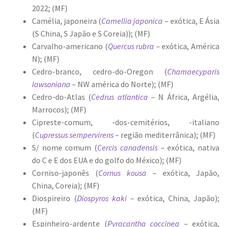
2022; (MF)
Camélia, japoneira (
Camellia japonica
– exótica, E Ásia
(S China, S Japão e S Coreia)); (MF)
Carvalho-americano (
Quercus rubra
– exótica, América
N); (MF)
Cedro-branco, cedro-do-Oregon (
Chamaecyparis
lawsoniana
– NW américa do Norte); (MF)
Cedro-do-Atlas (
Cedrus atlantica
– N África, Argélia,
Marrocos); (MF)
Cipreste-comum, -dos-cemitérios, -italiano
(
Cupressus sempervirens
– região mediterrânica); (MF)
S/ nome comum (
Cercis canadensis
– exótica, nativa
do C e E dos EUA e do golfo do México); (MF)
Corniso-japonês (
Cornus kousa
– exótica, Japão,
China, Coreia); (MF)
Diospireiro (
Diospyros kaki
– exótica, China, Japão);
(MF)
Espinheiro-ardente (
Pyracantha coccinea
– exótica,