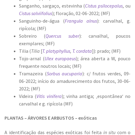
Sanganho, sargaço, estevinha (
Cistus psilocepalus
, ou
Cistus salviifolius
); floração, 02-06-2022; (MF)
Sanguinho-de-água (
Frangula alnus
): carvalhal, g.
ripícola; (MF)
Sobreiro (
Quercus suber
): carvalhal, poucos
exemplares; (MF)
Tilia (
Tilia
[
T. platyphyllus
,
T. cordata
]): prado; (MF)
Tojo-arnal (
Ulex europaeus
); área aberta a W, pouco
frequente noutros locais; (MF)
Tramazeira (
Sorbus aucuparia
): c/ frutos verdes, 09-
06-2022; início do amadurecimento dos frutos, 30-06-
2022; (MF)
Videira (
Vitis vinifera
); vinha antiga; ‚espontânea‘ no
carvalhal e g. ripícola (MF)
PLANTAS – ÁRVORES E ARBUSTOS – exóticas
A identificação das espécies exóticas foi feita
in situ
com o