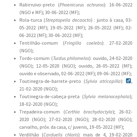
Rabirruivo-preto (
Phoenicurus ochruros
): 16-06-2022
(NGO e MF); 30-06-2022 (MF);
Rola-turca (
Streptopelia decaocto
) : junto à casa, 03-
05-2022 (MF); 19-05-2022 (MF); 26-05-2022 (MF); 02-
06-2022 (MF); 30-06-2022 (MF);
Tentilhão-comum (
Fringilla coelebs
): 27-02-2020
(NGO);
Tordo-comum (
Turdus philomelos
): ouvido, 24-02-2020
(NGO); 12-05-2020 (NGO); ouvido, 26-05-2022 (MF);
ouvido e observado, 02-06-2022 (MF); 09-06-2022 (MF);
Toutinegra-de-barrete-preto (
Sylvia atricapilla
):
,
21-02-2020 (NGO);
Toutinegra-de-cabeça-preta (
Sylvia melanocephala
);
18-02-2020 (NGO);
Trepadeira-comum (
Certhia brachydactyla
); 26-02-
2020 (NGO); 27-02-2020 (NGO); 28-02-2020 (NGO);
carvalho, próx. da casa, c/ juvenis, 19-05-2022 (MF);
Verdilhão (
Carduelis chloris
): mais de 4, 19-02-2020