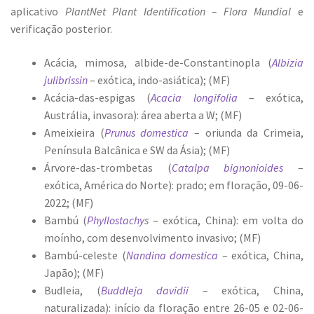
aplicativo
PlantNet Plant Identification – Flora Mundial
e
verificação posterior.
Acácia, mimosa, albide-de-Constantinopla (
Albizia
julibrissin
– exótica, indo-asiática); (MF)
Acácia-das-espigas (
Acacia longifolia
– exótica,
Austrália, invasora): área aberta a W; (MF)
Ameixieira (
Prunus domestica
– oriunda da Crimeia,
Península Balcânica e SW da Ásia); (MF)
Árvore-das-trombetas (
Catalpa bignonioides
–
exótica, América do Norte): prado; em floração, 09-06-
2022; (MF)
Bambú (
Phyllostachy
s
– exótica, China): em volta do
moínho, com desenvolvimento invasivo; (MF)
Bambú-celeste (
Nandina domestica
– exótica, China,
Japão); (MF)
Budleia, (
Buddleja davidii
– exótica, China,
naturalizada): início da floração entre 26-05 e 02-06-