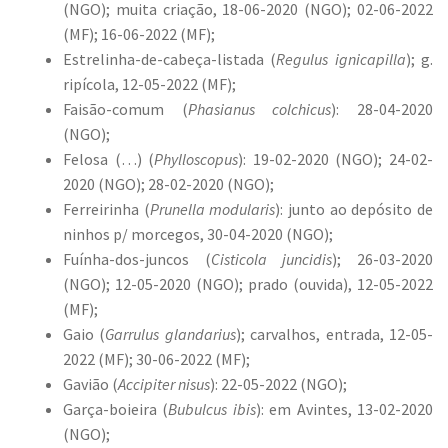
(NGO); muita criação, 18-06-2020 (NGO); 02-06-2022
(MF); 16-06-2022 (MF);
Estrelinha-de-cabeça-listada (
Regulus ignicapilla
); g.
ripícola, 12-05-2022 (MF);
Faisão-comum (
Phasianus colchicus
): 28-04-2020
(NGO);
Felosa (…) (
Phylloscopus
): 19-02-2020 (NGO); 24-02-
2020 (NGO); 28-02-2020 (NGO);
Ferreirinha (
Prunella modularis
): junto ao depósito de
ninhos p/ morcegos, 30-04-2020 (NGO);
Fuínha-dos-juncos (
Cisticola juncidis
); 26-03-2020
(NGO); 12-05-2020 (NGO); prado (ouvida), 12-05-2022
(MF);
Gaio (
Garrulus glandarius
); carvalhos, entrada, 12-05-
2022 (MF); 30-06-2022 (MF);
Gavião (
Accipiter nisus
): 22-05-2022 (NGO);
Garça-boieira (
Bubulcus ibis
): em Avintes, 13-02-2020
(NGO);