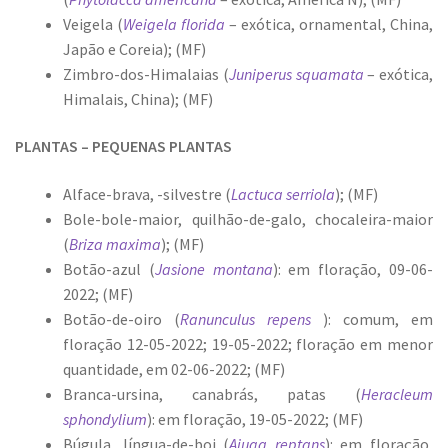
Veigela (
Weigela florida
– exótica, ornamental, China,
Japão e Coreia); (MF)
Zimbro-dos-Himalaias (
Juniperus squamata
– exótica,
Himalais, China); (MF)
PLANTAS – PEQUENAS PLANTAS
Alface-brava, -silvestre (
Lactuca serriola
); (MF)
Bole-bole-maior, quilhão-de-galo, chocaleira-maior
(
Briza maxima
); (MF)
Botão-azul (
Jasione montana
): em floração, 09-06-
2022; (MF)
Botão-de-oiro (
Ranunculus repens
): comum, em
floração 12-05-2022; 19-05-2022; floração em menor
quantidade, em 02-06-2022; (MF)
Branca-ursina, canabrás, patas (
Heracleum
sphondylium
): em floração, 19-05-2022; (MF)
Búgula, língua-de-boi (
Ajuga reptans
): em floração,