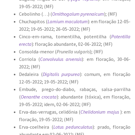
19-05-2022; (MF)
Cebolinho (…) (
Ornithogalum pyrenaicum
); (MF)
Chuchapitos (
Lamium maculatum
): em floração 12-05-
2022; 19-05-2022; 26-05-2022; (MF)
Cinco-em-rama, tomentilha, potentilha (
Potentilla
erecta
): floração abundante, 02-06-2022; (MF)
Consolda-menor (
Prunella vulgaris
); (MF)
Corriola (
Convolvulus arvensis
): em floração, 30-06-
2022; (MF)
Dedaleira (
Digitalis purpurea
): comum, em floração
12-05-2022; 19-05-2022; (MF)
Embude, prego-do-diabo, rabaças, salsa-parrilha
(
Oenanthe crocata
): abundante (tóxica), em floração,
19-05-2022; idem, 02-06-2022; (MF)
Erva-das-verrugas, celidónia (
Chelidonium majus
): em
floração, 19-05-2022; (MF)
Erva-coelheira (
Lotus pedunculatus
): prado, floração
abundante em 02-06-2022; (MF)