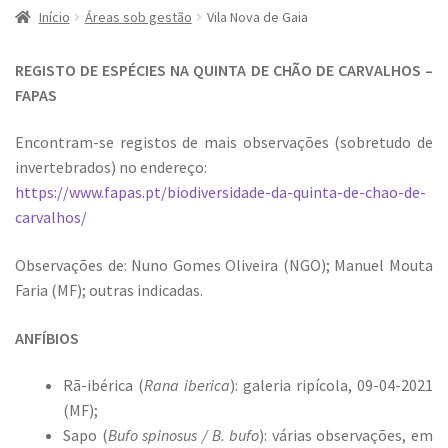
Início
Áreas sob gestão
Vila Nova de Gaia
REGISTO DE ESPÉCIES NA QUINTA DE CHÃO DE CARVALHOS –
FAPAS
Encontram-se registos de mais observações (sobretudo de
invertebrados) no endereço:
https://www.fapas.pt/biodiversidade-da-quinta-de-chao-de-
carvalhos/
Observações de: Nuno Gomes Oliveira (NGO); Manuel Mouta
Faria (MF); outras indicadas.
ANFÍBIOS
Rã-ibérica (
Rana iberica
): galeria ripícola, 09-04-2021
(MF);
Sapo (
Bufo spinosus / B. bufo
): várias observações, em