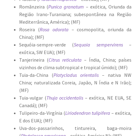
Romãnzeira (
Punica granatum
– exótica, Oriunda da
Região Irano-Turaniana; subespontânea na Região
Mediterrânica, América); (MF)
Roseira (
Rosa odorata
– cosmopolita, oriunda da
China); (MF)
Sequóia-sempre-verde (
Sequoia sempervirens
–
exótica, SW EUA); (MF)
Tanjerineira (
Citrus reticulata
– Índia, China; países
vizinhos de clima subtropical e tropical úmido); (MF)
Tuia-da-China (
Platycladus orientalis
– nativa NW
China; naturalizada Coreia, Japão, N Índia e N Irão);
(MF)
Tuia-vulgar (
Thuja occidentalis
– exótica, NE EUA, SE
Canadá); (MF)
Tulipeiro-da-Virgínia (
Liriodendron tulipifera
– exótica,
E dos EUA); (MF)
Uva-dos-passarinhos, tintureira, baga-moira
(
Phytolacca americana
– exótica, América N); (MF)