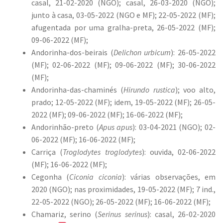
casal, 21-02-2020 (NGO); casal, 26-03-2020 (NGO);
junto à casa, 03-05-2022 (NGO e MF); 22-05-2022 (MF);
afugentada por uma gralha-preta, 26-05-2022 (MF);
09-06-2022 (MF);
Andorinha-dos-beirais (
Delichon urbicum
): 26-05-2022
(MF); 02-06-2022 (MF); 09-06-2022 (MF); 30-06-2022
(MF);
Andorinha-das-chaminés (
Hirundo rustica
); voo alto,
prado; 12-05-2022 (MF); idem, 19-05-2022 (MF); 26-05-
2022 (MF); 09-06-2022 (MF); 16-06-2022 (MF);
Andorinhão-preto (
Apus apus
): 03-04-2021 (NGO); 02-
06-2022 (MF); 16-06-2022 (MF);
Carriça (
Troglodytes troglodytes
): ouvida, 02-06-2022
(MF); 16-06-2022 (MF);
Cegonha (
Ciconia ciconia
): várias observações, em
2020 (NGO); nas proximidades, 19-05-2022 (MF); 7 ind.,
22-05-2022 (NGO); 26-05-2022 (MF); 16-06-2022 (MF);
Chamariz, serino (
Serinus serinus
): casal, 26-02-2020