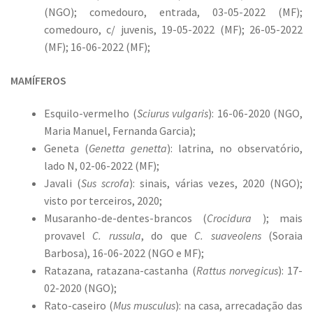
(NGO); comedouro, entrada, 03-05-2022 (MF);
comedouro, c/ juvenis, 19-05-2022 (MF); 26-05-2022
(MF); 16-06-2022 (MF);
MAMÍFEROS
Esquilo-vermelho (
Sciurus vulgaris
): 16-06-2020 (NGO,
Maria Manuel, Fernanda Garcia);
Geneta (
Genetta genetta
): latrina, no observatório,
lado N, 02-06-2022 (MF);
Javali (
Sus scrofa
): sinais, várias vezes, 2020 (NGO);
visto por terceiros, 2020;
Musaranho-de-dentes-brancos (
Crocidura
); mais
provavel
C. russula
, do que
C. suaveolens
(Soraia
Barbosa), 16-06-2022 (NGO e MF);
Ratazana, ratazana-castanha (
Rattus norvegicus
): 17-
02-2020 (NGO);
Rato-caseiro (
Mus musculus
): na casa, arrecadação das