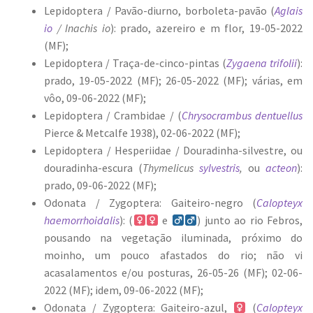
Lepidoptera / Pavão-diurno, borboleta-pavão (
Aglais
io
/ Inachis io
): prado, azereiro e m flor, 19-05-2022
(MF);
Lepidoptera / Traça-de-cinco-pintas (
Zygaena trifolii
):
prado, 19-05-2022 (MF); 26-05-2022 (MF); várias, em
vôo, 09-06-2022 (MF);
Lepidoptera / Crambidae / (
Chrysocrambus dentuellus
Pierce & Metcalfe 1938), 02-06-2022 (MF);
Lepidoptera / Hesperiidae / Douradinha-silvestre, ou
douradinha-escura (
Thymelicus
sylvestris
,
ou
acteon
):
prado, 09-06-2022 (MF);
Odonata / Zygoptera: Gaiteiro-negro (
Calopteyx
haemorrhoidalis
): (
e
) junto ao rio Febros,
pousando na vegetação iluminada, próximo do
moinho, um pouco afastados do rio; não vi
acasalamentos e/ou posturas, 26-05-26 (MF); 02-06-
2022 (MF); idem, 09-06-2022 (MF);
Odonata / Zygoptera: Gaiteiro-azul,
(
Calopteyx