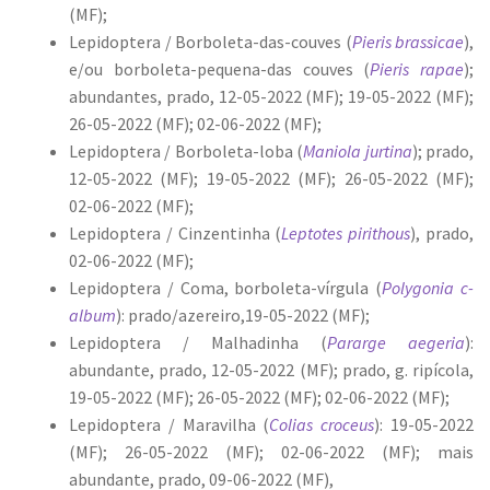
(MF);
Lepidoptera / Borboleta-das-couves (
Pieris brassicae
),
e/ou borboleta-pequena-das couves (
Pieris rapae
);
abundantes, prado, 12-05-2022 (MF); 19-05-2022 (MF);
26-05-2022 (MF); 02-06-2022 (MF);
Lepidoptera / Borboleta-loba (
Maniola jurtina
); prado,
12-05-2022 (MF); 19-05-2022 (MF); 26-05-2022 (MF);
02-06-2022 (MF);
Lepidoptera / Cinzentinha (
Leptotes pirithous
), prado,
02-06-2022 (MF);
Lepidoptera / Coma, borboleta-vírgula (
Polygonia c-
album
): prado/azereiro,19-05-2022 (MF);
Lepidoptera / Malhadinha (
Pararge aegeria
):
abundante, prado, 12-05-2022 (MF); prado, g. ripícola,
19-05-2022 (MF); 26-05-2022 (MF); 02-06-2022 (MF);
Lepidoptera / Maravilha (
Colias croceus
): 19-05-2022
(MF); 26-05-2022 (MF); 02-06-2022 (MF); mais
abundante, prado, 09-06-2022 (MF),