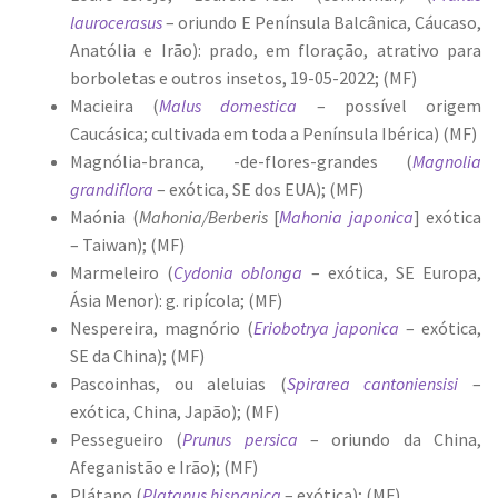
laurocerasus
– oriundo E Península Balcânica, Cáucaso,
Anatólia e Irão): prado, em floração, atrativo para
borboletas e outros insetos, 19-05-2022; (MF)
Macieira (
Malus domestica
– possível origem
Caucásica; cultivada em toda a Península Ibérica) (MF)
Magnólia-branca, -de-flores-grandes (
Magnolia
grandiflora
– exótica, SE dos EUA); (MF)
Maónia (
Mahonia/Berberis
[
Mahonia japonica
] exótica
– Taiwan); (MF)
Marmeleiro (
Cydonia oblonga
– exótica, SE Europa,
Ásia Menor): g. ripícola; (MF)
Nespereira, magnório (
Eriobotrya japonica
– exótica,
SE da China); (MF)
Pascoinhas, ou aleluias (
Spirarea cantoniensisi
–
exótica, China, Japão); (MF)
Pessegueiro (
Prunus persica
– oriundo da China,
Afeganistão e Irão); (MF)
Plátano (
Platanus hispanica
– exótica); (MF)