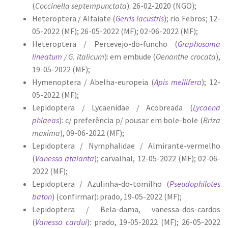
(
Coccinella septempunctata
): 26-02-2020 (NGO);
Heteroptera / Alfaiate (
Gerris lacustris
); rio Febros; 12-
05-2022 (MF); 26-05-2022 (MF); 02-06-2022 (MF);
Heteroptera / Percevejo-do-funcho (
Graphosoma
lineatum
/ G. italicum
): em embude (
Oenanthe crocata
),
19-05-2022 (MF);
Hymenoptera / Abelha-europeia (
Apis mellifera
); 12-
05-2022 (MF);
Lepidoptera / Lycaenidae / Acobreada (
Lycaena
phlaeas
): c/ preferência p/ pousar em bole-bole (
Briza
maxima
), 09-06-2022 (MF);
Lepidoptera / Nymphalidae / Almirante-vermelho
(
Vanessa atalanta
); carvalhal, 12-05-2022 (MF); 02-06-
2022 (MF);
Lepidoptera / Azulinha-do-tomilho (
Pseudophilotes
baton
) (confirmar): prado, 19-05-2022 (MF);
Lepidoptera / Bela-dama, vanessa-dos-cardos
(
Vanessa cardui
): prado, 19-05-2022 (MF); 26-05-2022