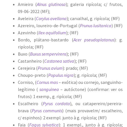
Amieiro (
Alnus glutinosa
); galeria ripícola; c/ frutos,
09-06-2022 (MF);
Aveleira (
Corylus avellana
); carvalhal, g. ripícola; (MF)
Azereiro, loureiro-de-Portugal (
Prunus lusitanica
) (MF)
Azevinho (
Ilex aquifolium
); (MF)
Bordo, plátano-bastardo (
Acer pseudoplatanus
): g.
ripícola; (MF)
Buxo (
Buxus sempervirens
); (MF)
Castanheiro (
Castanea sativa
); (MF)
Cerejeira (
Prunus avium
): prado; (MF)
Choupo-preto (
Populus nigra
); g. ripícola; (MF)
Corniso, (
Cornus mas
– exótica) ou cornejo, sanguinho-
legítimo (
sanguinea
– autóctone) (confirmar: ver os
frutos): 1 exemp., g. ripícola; (MF)
Escalheiro (
Pyrus cordata
), ou catapereiro/pereira-
brava (
Pyrus communis
) (mais provavelm/ escalheiro,
c/ espinhos): 2 exempl. junto à g. ripícola; (MF)
Faia (
Fagus sylvatica
): 1 exempl., junto à g. ripícola;