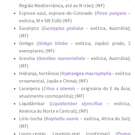
Região Mediterrânica, até ao N Irão); (MF)
Espruce-azul, espruce-do-Colorado (
Picea pungens
–
exótica, W e SW EUA) (MF)
Eucalipto (
Eucalyptus globulus
– exótica, Austrália);
(MF)
Ginkgo (
Ginkgo biloba
– exótica, Japão): prado, 2
exemplares; (MF)
Grevilia (
Grevillea rosmarinifolia
– exótica, Austrália);
(MF)
Hidranja, hortênsia (
Hydrangea macrophylla
– exótica
ornamental, Japão e China); (MF)
Laranjeira (
Citrus x sinensis
– originária do E da Ásia;
atualmente cosmopolita); (MF)
Liquidâmbar (
Liquidambar styraciflua
– exótica,
América do Norte e Central); (MF)
Lírio-tocha (
Kniphofia uvaria
– exótica, Africa do Sul);
(MF)
Louro-cerejo, Loureiro-real (confirmar) (
Prunus