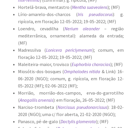
Hortelã-brava, mentastro (
Mentha suaveolens
); (MF)
Lírio-amarelo-dos-charcos (
Iris pseudacorus
): g.
ripícola, em floração 12-05-2022; 19-05-2022; (MF)
Loendro, cevadilha (
Nerium oleander
– região
mediterrânica, ornamental): alameda da entrada;
(MF)
Madressilva (
Lonicera periclymenum
); comum, em
floração 12-05-2022; 19-05-2022; (MF)
Maleiteira-maior, trovisco (
Euphorbia characias
); (MF)
Miosótis-dos-bosques (
Omphalodes nitida
& Link): 16-
06-2020 (NGO); comum, g. ripícola, em floração 12-
05-2022 (MF); 02-06-2022 (MF);
Morrião, morrião-dos-campos, erva-do-garrotilho
(
Anagallis arvensis
): em floração, 26-05-2022; (MF)
Narciso-trombeta (
Narcissus pseudonarcissus
): 18-02-
2020 (NGO); uma c/ flor aberta, 21-02-2020 (NGO);
Panasco, pé-de-galo (
Dactylis glomerata
); (MF)