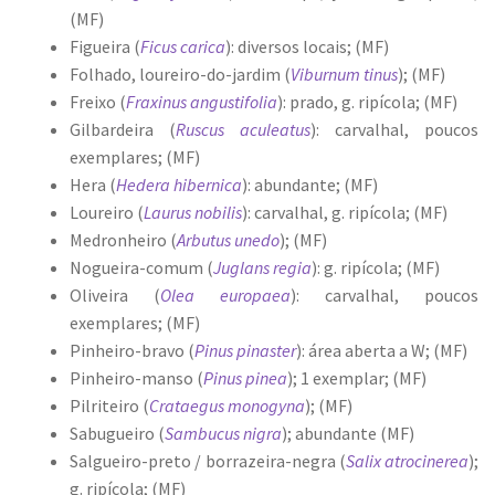
(MF)
Figueira (
Ficus carica
): diversos locais; (MF)
Folhado, loureiro-do-jardim (
Viburnum tinus
); (MF)
Freixo (
Fraxinus angustifolia
): prado, g. ripícola; (MF)
Gilbardeira (
Ruscus aculeatus
): carvalhal, poucos
exemplares; (MF)
Hera (
Hedera hibernica
): abundante; (MF)
Loureiro (
Laurus nobilis
): carvalhal, g. ripícola; (MF)
Medronheiro (
Arbutus unedo
); (MF)
Nogueira-comum (
Juglans regia
): g. ripícola; (MF)
Oliveira (
Olea europaea
): carvalhal, poucos
exemplares; (MF)
Pinheiro-bravo (
Pinus pinaster
): área aberta a W; (MF)
Pinheiro-manso (
Pinus pinea
); 1 exemplar; (MF)
Pilriteiro (
Crataegus monogyna
); (MF)
Sabugueiro (
Sambucus nigra
); abundante (MF)
Salgueiro-preto / borrazeira-negra (
Salix atrocinerea
);
g. ripícola; (MF)