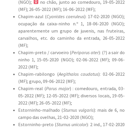
(NGO);
no chão, junto ao comedouro, 19-05-2022
(MF); 26-05-2022 (MF); 16-06-2022 (MF);
Chapim-azul (
Cyanistes caeruleus
): 17-02-2020 (NGO);
ocupação da caixa-ninho n.º 1, 18-06-2020 (NGO);
aparentemente um grupo de juvenis, nas fruteiras,
carvalhos, etc. do caminho da entrada, 26-05-2022
(MF);
Chapim-preto / carvoeiro (
Periparus ater
): (?) a sair do
ninho 1, 15-05-2020 (NGO); 02-06-2022 (MF); 09-06-
2022 (MF);
Chapim-rabilongo (
Aegithalos caudatus
): 02-06-2022
(MF); grupo, 09-06-2022 (MF);
Chapim-real (
Parus major
) : comedouro, entrada, 03-
05-2022 (MF); 12-05-2022 (MF); diversos locais, 19-05-
2022 (MF); 26-05-2022 (MF);
Estorninho-malhado (
Sturnus vulgaris
): mais de 6, no
campo das ovelhas, 21-02-2020 (NGO);
Estorninho-preto (
Sturnus unicolor
): 2 ind., 17-02-2020