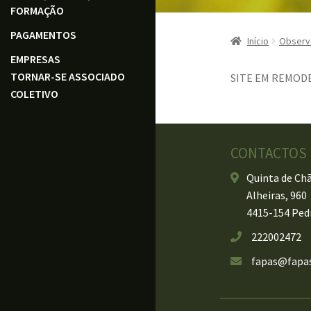
FORMAÇÃO
PAGAMENTOS
Início
Observ
EMPRESAS
TORNAR-SE ASSOCIADO
SITE EM REMOD
COLETIVO
CONTACTOS
Quinta de Chã
Alheiras, 960
4415-154 Pedr
222002472
fapas@fapas