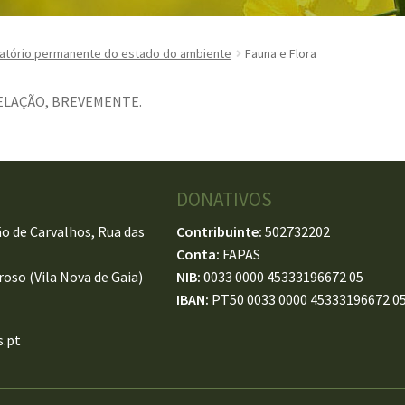
atório permanente do estado do ambiente
Fauna e Flora
ELAÇÃO, BREVEMENTE.
DONATIVOS
o de Carvalhos, Rua das
Contribuinte:
502732202
Conta:
FAPAS
oso (Vila Nova de Gaia)
NIB:
0033 0000 45333196672 05
IBAN:
PT50 0033 0000 45333196672 0
.pt