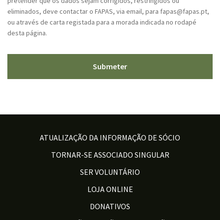
pretender que os dados sejam corrigidos, restringidos ou
eliminados, deve contactar o FAPAS, via email, para fapas@fapas.pt,
ou através de carta registada para a morada indicada no rodapé
desta página.
ATUALIZAÇÃO DA INFORMAÇÃO DE SÓCIO
TORNAR-SE ASSOCIADO SINGULAR
SER VOLUNTÁRIO
LOJA ONLINE
DONATIVOS