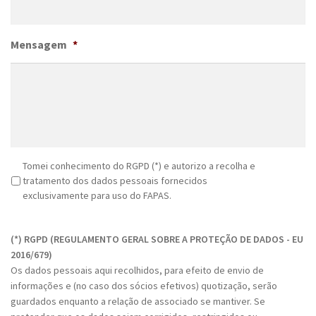
Mensagem
*
R
Tomei conhecimento do RGPD (*) e autorizo a recolha e
G
tratamento dos dados pessoais fornecidos
P
exclusivamente para uso do FAPAS.
D
C
*
A
(*) RGPD (REGULAMENTO GERAL SOBRE A PROTEÇÃO DE DADOS - EU
P
2016/679)
T
Os dados pessoais aqui recolhidos, para efeito de envio de
C
informações e (no caso dos sócios efetivos) quotização, serão
H
guardados enquanto a relação de associado se mantiver. Se
A