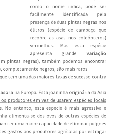
como o nome indica, pode ser
facilmente identificada pela
presença de duas pintas negras nos
élitros (espécie de carapaça que
recobre as asas nos coleópteros)
vermelhos. Mas esta espécie
apresenta grande
variação
com pintas negras), também podemos encontrar
os, completamente negros, são mais raros.
ue tem uma das maiores taxas de sucesso contra
vasora
na Europa. Esta joaninha originária da Ásia
 os produtores em vez de usarem espécies locais
s
. No entanto, esta espécie é mais agressiva e
inha alimenta-se dos ovos de outras espécies de
não ter uma maior capacidade de eliminar pulgões
des gastos aos produtores agrícolas por estragar