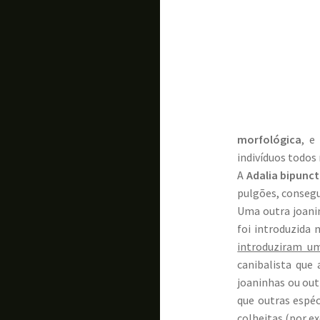
morfológica
, e
indivíduos todos
A
Adalia bipunc
pulgões, consegu
Uma outra joanin
foi introduzida 
introduziram um
canibalista que
joaninhas ou out
que outras espéc
colheitas (por e