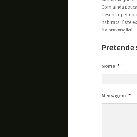
Com ainda pouca 
Descrita pela p
habitats! Este 
é a
prevenção
!
Pretende 
Nome
*
Mensagem
*