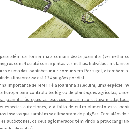
 para além da forma mais comum desta joaninha (vermelha 
 negros com 4 ou até com 6 pintas vermelhas. Indivíduos melânic
tata
é uma das joaninhas
mais comuns
em Portugal, e também a q
indo alimentar-se até 124 pulgões por dia!
ha importante de referir é a
joaninha arlequim
, uma
espécie in
na Europa para controlo biológico de plantações agrícolas,
onde
a joaninha às quais as espécies locais não estavam adaptada
 as espécies autóctones, e à falta de outro alimento esta joan
ros insetos que também se alimentam de pulgões. Para além de 
ies autóctones, os seus aglomerados têm vindo a provocar gran
xemplo, de vinho).