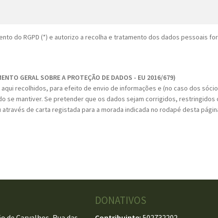
nto do RGPD (*) e autorizo a recolha e tratamento dos dados pessoais fo
MENTO GERAL SOBRE A PROTEÇÃO DE DADOS - EU 2016/679)
aqui recolhidos, para efeito de envio de informações e (no caso dos sóci
do se mantiver. Se pretender que os dados sejam corrigidos, restringidos o
 através de carta registada para a morada indicada no rodapé desta págin
DONATIVOS
o de Carvalhos, Rua das
Contribuinte:
502732202