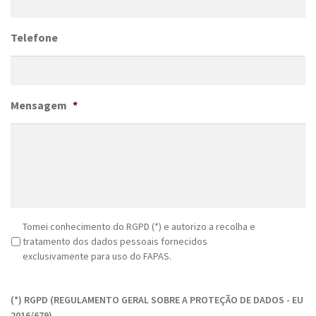
Telefone
Mensagem
*
R
Tomei conhecimento do RGPD (*) e autorizo a recolha e
G
tratamento dos dados pessoais fornecidos
P
exclusivamente para uso do FAPAS.
D
C
*
A
(*) RGPD (REGULAMENTO GERAL SOBRE A PROTEÇÃO DE DADOS - EU
P
2016/679)