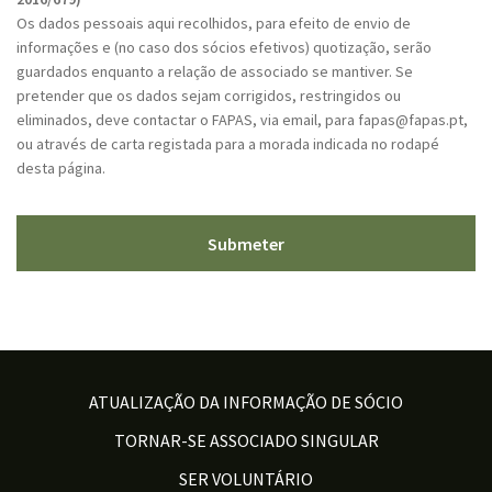
T
Os dados pessoais aqui recolhidos, para efeito de envio de
C
informações e (no caso dos sócios efetivos) quotização, serão
H
guardados enquanto a relação de associado se mantiver. Se
A
pretender que os dados sejam corrigidos, restringidos ou
eliminados, deve contactar o FAPAS, via email, para fapas@fapas.pt,
ou através de carta registada para a morada indicada no rodapé
desta página.
ATUALIZAÇÃO DA INFORMAÇÃO DE SÓCIO
TORNAR-SE ASSOCIADO SINGULAR
SER VOLUNTÁRIO