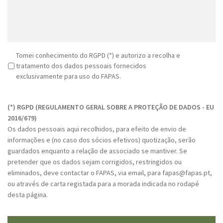
R
Tomei conhecimento do RGPD (*) e autorizo a recolha e
G
tratamento dos dados pessoais fornecidos
P
exclusivamente para uso do FAPAS.
D
C
*
A
(*) RGPD (REGULAMENTO GERAL SOBRE A PROTEÇÃO DE DADOS - EU
P
2016/679)
T
Os dados pessoais aqui recolhidos, para efeito de envio de
C
informações e (no caso dos sócios efetivos) quotização, serão
H
guardados enquanto a relação de associado se mantiver. Se
A
pretender que os dados sejam corrigidos, restringidos ou
eliminados, deve contactar o FAPAS, via email, para fapas@fapas.pt,
ou através de carta registada para a morada indicada no rodapé
desta página.