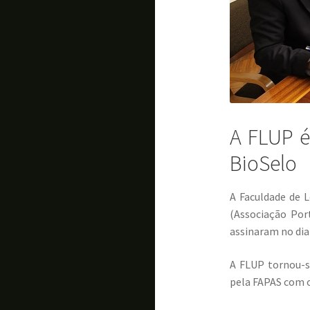
A FLUP é
BioSelo
A Faculdade de L
(Associação Por
assinaram no dia
A FLUP tornou-se
pela FAPAS com o