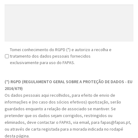
R
Tomei conhecimento do RGPD (*) e autorizo a recolha e
G
tratamento dos dados pessoais fornecidos
P
exclusivamente para uso do FAPAS.
D
C
*
A
(*) RGPD (REGULAMENTO GERAL SOBRE A PROTEÇÃO DE DADOS - EU
P
2016/679)
T
Os dados pessoais aqui recolhidos, para efeito de envio de
C
informações e (no caso dos sócios efetivos) quotização, serão
H
guardados enquanto a relação de associado se mantiver. Se
A
pretender que os dados sejam corrigidos, restringidos ou
eliminados, deve contactar o FAPAS, via email, para fapas@fapas.pt,
ou através de carta registada para a morada indicada no rodapé
desta página.