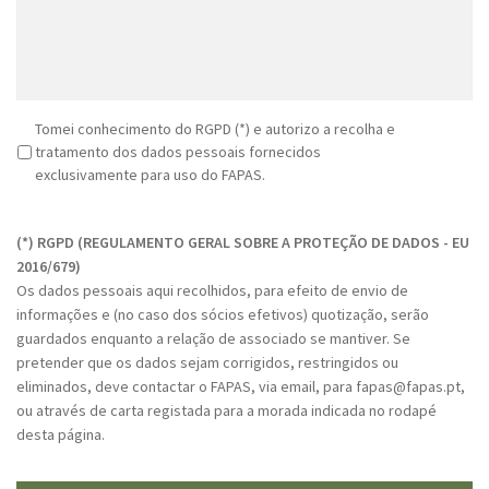
R
Tomei conhecimento do RGPD (*) e autorizo a recolha e
G
tratamento dos dados pessoais fornecidos
P
exclusivamente para uso do FAPAS.
D
C
*
A
(*) RGPD (REGULAMENTO GERAL SOBRE A PROTEÇÃO DE DADOS - EU
P
2016/679)
T
Os dados pessoais aqui recolhidos, para efeito de envio de
C
informações e (no caso dos sócios efetivos) quotização, serão
H
guardados enquanto a relação de associado se mantiver. Se
A
pretender que os dados sejam corrigidos, restringidos ou
eliminados, deve contactar o FAPAS, via email, para fapas@fapas.pt,
ou através de carta registada para a morada indicada no rodapé
desta página.