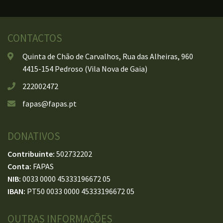
CONTACTOS
Quinta de Chão de Carvalhos, Rua das Alheiras, 960
4415-154 Pedroso (Vila Nova de Gaia)
222002472
fapas@fapas.pt
DONATIVOS
Contribuinte:
502732202
Conta:
FAPAS
NIB:
0033 0000 45333196672 05
IBAN:
PT50 0033 0000 45333196672 05
OUTRAS INFORMAÇÕES