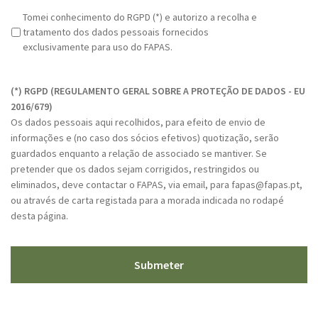
R
Tomei conhecimento do RGPD (*) e autorizo a recolha e
G
tratamento dos dados pessoais fornecidos
P
exclusivamente para uso do FAPAS.
D
C
*
A
(*) RGPD (REGULAMENTO GERAL SOBRE A PROTEÇÃO DE DADOS - EU
P
2016/679)
T
Os dados pessoais aqui recolhidos, para efeito de envio de
C
informações e (no caso dos sócios efetivos) quotização, serão
H
guardados enquanto a relação de associado se mantiver. Se
A
pretender que os dados sejam corrigidos, restringidos ou
eliminados, deve contactar o FAPAS, via email, para fapas@fapas.pt,
ou através de carta registada para a morada indicada no rodapé
desta página.