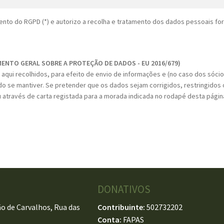
nto do RGPD (*) e autorizo a recolha e tratamento dos dados pessoais fo
MENTO GERAL SOBRE A PROTEÇÃO DE DADOS - EU 2016/679)
aqui recolhidos, para efeito de envio de informações e (no caso dos sóci
do se mantiver. Se pretender que os dados sejam corrigidos, restringidos o
 através de carta registada para a morada indicada no rodapé desta págin
DONATIVOS
o de Carvalhos, Rua das
Contribuinte:
502732202
Conta:
FAPAS