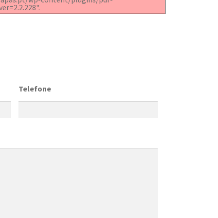
er=2.2.228".
Telefone