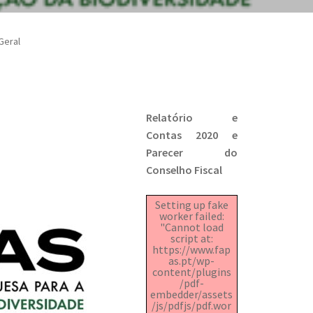
Geral
Relatório e
Contas 2020 e
Parecer do
Conselho Fiscal
Setting up fake
worker failed:
"Cannot load
script at:
https://www.fap
as.pt/wp-
content/plugins
/pdf-
embedder/assets
/js/pdfjs/pdf.wor