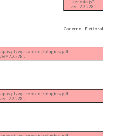
ker.min.js?
ver=2.2.228".
Caderno Eleitoral
w.fapas.pt/wp-content/plugins/pdf-
er=2.2.228".
w.fapas.pt/wp-content/plugins/pdf-
er=2.2.228".
w.fapas.pt/wp-content/plugins/pdf-