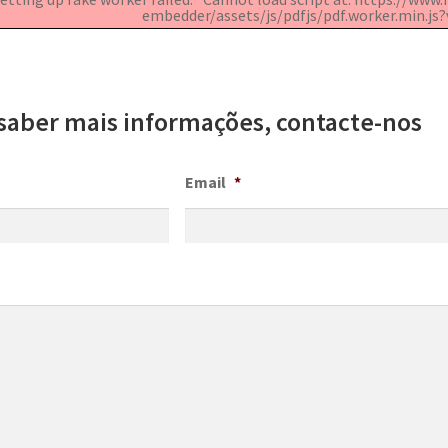
embedder/assets/js/pdfjs/pdf.worker.min.js?v
saber mais informações, contacte-nos
Email
*