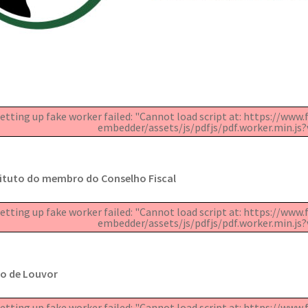
etting up fake worker failed: "Cannot load script at: https://ww
embedder/assets/js/pdfjs/pdf.worker.min.js?v
tituto do membro do Conselho Fiscal
etting up fake worker failed: "Cannot load script at: https://ww
embedder/assets/js/pdfjs/pdf.worker.min.js?v
o de Louvor
etting up fake worker failed: "Cannot load script at: https://ww