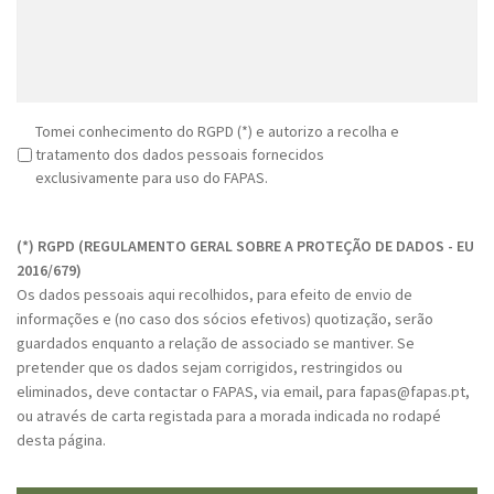
R
Tomei conhecimento do RGPD (*) e autorizo a recolha e
G
tratamento dos dados pessoais fornecidos
P
exclusivamente para uso do FAPAS.
D
C
*
A
(*) RGPD (REGULAMENTO GERAL SOBRE A PROTEÇÃO DE DADOS - EU
P
2016/679)
T
Os dados pessoais aqui recolhidos, para efeito de envio de
C
informações e (no caso dos sócios efetivos) quotização, serão
H
guardados enquanto a relação de associado se mantiver. Se
A
pretender que os dados sejam corrigidos, restringidos ou
eliminados, deve contactar o FAPAS, via email, para fapas@fapas.pt,
ou através de carta registada para a morada indicada no rodapé
desta página.