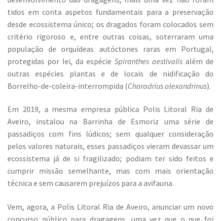
tidos em conta aspetos fundamentais para a preservação
desde ecossistema único; os dragados foram colocados sem
critério rigoroso e, entre outras coisas, soterraram uma
população de orquídeas autóctones raras em Portugal,
protegidas por lei, da espécie
Spiranthes aestivalis
além de
outras espécies plantas e de locais de nidificação do
Borrelho-de-coleira-interrompida (
Charadrius alexandrinus
).
Em 2019, a mesma empresa pública Polis Litoral Ria de
Aveiro, instalou na Barrinha de Esmoriz uma série de
passadiços com fins lúdicos; sem qualquer consideração
pelos valores naturais, esses passadiços vieram devassar um
ecossistema já de si fragilizado; podiam ter sido feitos e
cumprir missão semelhante, mas com mais orientação
técnica e sem causarem prejuízos para a avifauna.
Vem, agora, a Polis Litoral Ria de Aveiro, anunciar um novo
concurso público para dragagens, uma vez que o que foi