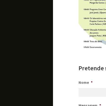
Pretende 
Nome
*
Mensagem
*