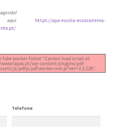
 agenda!
-se aqui:
https://apa-escola-ecossistema-
rite.pt/
 fake worker failed: "Cannot load script at:
//www.fapas.pt/wp-content/plugins/pdf-
sets/js/pdfjs/pdf.worker.min.js?ver=2.2.228".
Telefone