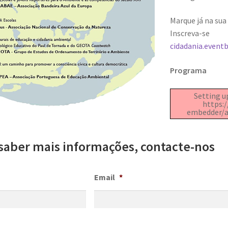
Marque já na sua
Inscreva
cidadania.eventb
Programa
Setting up
https:
embedder/as
saber mais informações, contacte-nos
Email
*