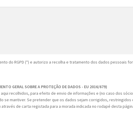
nto do RGPD (*) e autorizo a recolha e tratamento dos dados pessoais fo
MENTO GERAL SOBRE A PROTEÇÃO DE DADOS - EU 2016/679)
aqui recolhidos, para efeito de envio de informações e (no caso dos sóci
do se mantiver. Se pretender que os dados sejam corrigidos, restringidos o
 através de carta registada para a morada indicada no rodapé desta págin