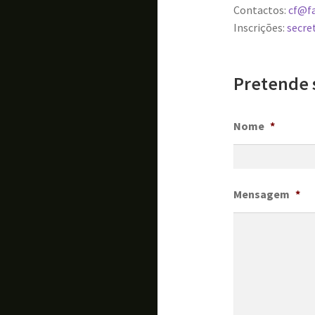
Contactos:
cf@f
Inscrições:
secre
Pretende 
Nome
*
Mensagem
*