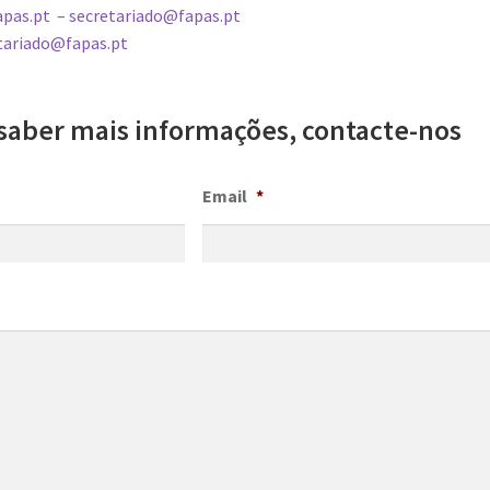
apas.pt
–
secretariado@fapas.pt
tariado@fapas.pt
saber mais informações, contacte-nos
Email
*