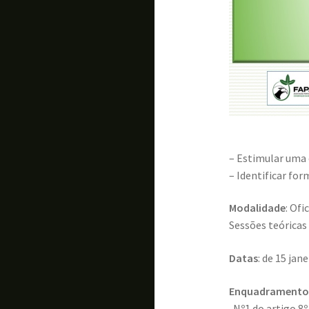
– Estimular uma 
– Identificar fo
Modalidade
: Of
Sessões teóricas
Datas
: de 15 jan
Enquadramento
-Nº1 do artigo 8º