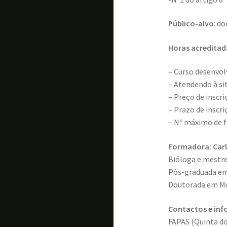
Público-alvo
: d
Horas acreditad
– Curso desenvol
– Atendendo à si
– Preço de inscri
– Prazo de inscri
– Nº máximo de 
Formadora: Car
Bióloga e mestre
Pós-graduada em
Doutorada em Mul
Contactos e in
FAPAS (Quinta do