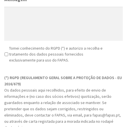
R
Tomei conhecimento do RGPD (*) e autorizo a recolha e
G
tratamento dos dados pessoais fornecidos
P
exclusivamente para uso do FAPAS.
D
C
*
A
(*) RGPD (REGULAMENTO GERAL SOBRE A PROTEÇÃO DE DADOS - EU
P
2016/679)
T
Os dados pessoais aqui recolhidos, para efeito de envio de
C
informações e (no caso dos sócios efetivos) quotização, serão
H
guardados enquanto a relação de associado se mantiver. Se
A
pretender que os dados sejam corrigidos, restringidos ou
eliminados, deve contactar o FAPAS, via email, para fapas@fapas.pt,
ou através de carta registada para a morada indicada no rodapé