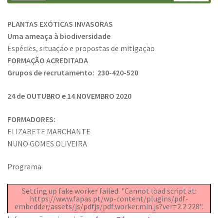
PLANTAS EXÓTICAS INVASORAS
Uma ameaça à biodiversidade
Espécies, situação e propostas de mitigação
FORMAÇÃO ACREDITADA
Grupos de recrutamento:
230-420-520
24 de OUTUBRO e 14 NOVEMBRO 2020
FORMADORES:
ELIZABETE MARCHANTE
NUNO GOMES OLIVEIRA
Programa:
Setting up fake worker failed: "Cannot load script at:
https://www.fapas.pt/wp-content/plugins/pdf-
embedder/assets/js/pdfjs/pdf.worker.min.js?ver=2.2.228".