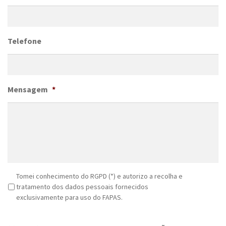
Telefone
Mensagem
*
R
Tomei conhecimento do RGPD (*) e autorizo a recolha e
G
tratamento dos dados pessoais fornecidos
P
exclusivamente para uso do FAPAS.
D
C
*
A