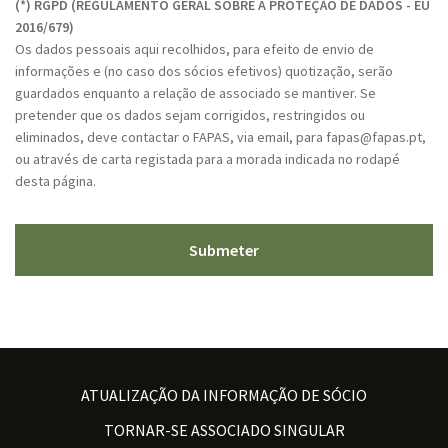
(*) RGPD (REGULAMENTO GERAL SOBRE A PROTEÇÃO DE DADOS - EU
P
2016/679)
T
Os dados pessoais aqui recolhidos, para efeito de envio de
C
informações e (no caso dos sócios efetivos) quotização, serão
H
guardados enquanto a relação de associado se mantiver. Se
A
pretender que os dados sejam corrigidos, restringidos ou
eliminados, deve contactar o FAPAS, via email, para fapas@fapas.pt,
ou através de carta registada para a morada indicada no rodapé
desta página.
ATUALIZAÇÃO DA INFORMAÇÃO DE SÓCIO
TORNAR-SE ASSOCIADO SINGULAR