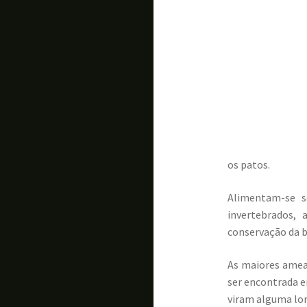
os patos.
Alimentam-se s
invertebrados,
conservação da b
As maiores ameaç
ser encontrada e
viram alguma lo