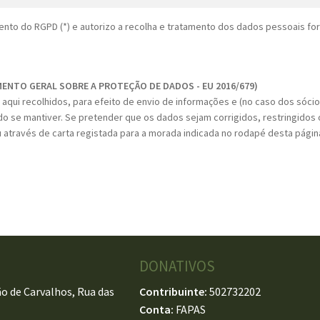
nto do RGPD (*) e autorizo a recolha e tratamento dos dados pessoais fo
MENTO GERAL SOBRE A PROTEÇÃO DE DADOS - EU 2016/679)
aqui recolhidos, para efeito de envio de informações e (no caso dos sóci
do se mantiver. Se pretender que os dados sejam corrigidos, restringidos o
 através de carta registada para a morada indicada no rodapé desta págin
DONATIVOS
o de Carvalhos, Rua das
Contribuinte:
502732202
Conta:
FAPAS