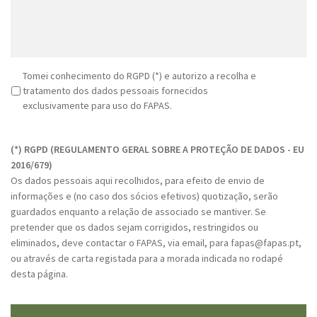
R
Tomei conhecimento do RGPD (*) e autorizo a recolha e
G
tratamento dos dados pessoais fornecidos
P
exclusivamente para uso do FAPAS.
D
C
*
A
(*) RGPD (REGULAMENTO GERAL SOBRE A PROTEÇÃO DE DADOS - EU
P
2016/679)
T
Os dados pessoais aqui recolhidos, para efeito de envio de
C
informações e (no caso dos sócios efetivos) quotização, serão
H
guardados enquanto a relação de associado se mantiver. Se
A
pretender que os dados sejam corrigidos, restringidos ou
eliminados, deve contactar o FAPAS, via email, para fapas@fapas.pt,
ou através de carta registada para a morada indicada no rodapé
desta página.