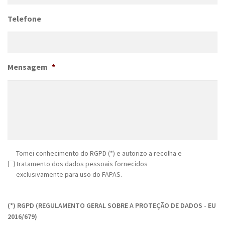
Telefone
Mensagem
*
R
Tomei conhecimento do RGPD (*) e autorizo a recolha e
G
tratamento dos dados pessoais fornecidos
P
exclusivamente para uso do FAPAS.
D
C
*
A
(*) RGPD (REGULAMENTO GERAL SOBRE A PROTEÇÃO DE DADOS - EU
P
2016/679)
T