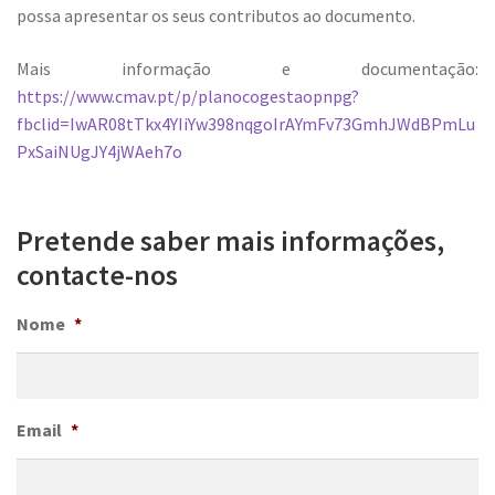
possa apresentar os seus contributos ao documento.
Mais informação e documentação:
https://www.cmav.pt/p/planocogestaopnpg?
fbclid=IwAR08tTkx4YIiYw398nqgoIrAYmFv73GmhJWdBPmLu
PxSaiNUgJY4jWAeh7o
Pretende saber mais informações,
contacte-nos
Nome
*
Email
*