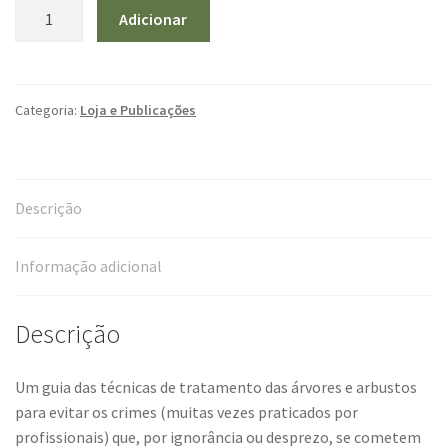
Quantidade
Adicionar
de
A
poda
das
Categoria:
Loja e Publicações
árvores
ornamentais
Descrição
Informação adicional
Descrição
Um guia das técnicas de tratamento das árvores e arbustos
para evitar os crimes (muitas vezes praticados por
profissionais) que, por ignorância ou desprezo, se cometem