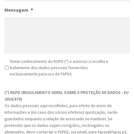
Mensagem
*
R
Tomei conhecimento do RGPD (*) e autorizo a recolha e
G
tratamento dos dados pessoais fornecidos
P
exclusivamente para uso do FAPAS.
D
C
*
A
(*) RGPD (REGULAMENTO GERAL SOBRE A PROTEÇÃO DE DADOS - EU
P
2016/679)
T
Os dados pessoais aqui recolhidos, para efeito de envio de
C
informações e (no caso dos sócios efetivos) quotização, serão
H
guardados enquanto a relação de associado se mantiver. Se
A
pretender que os dados sejam corrigidos, restringidos ou
eliminados, deve contactar o FAPAS, via email, para fapas@fapas.pt,