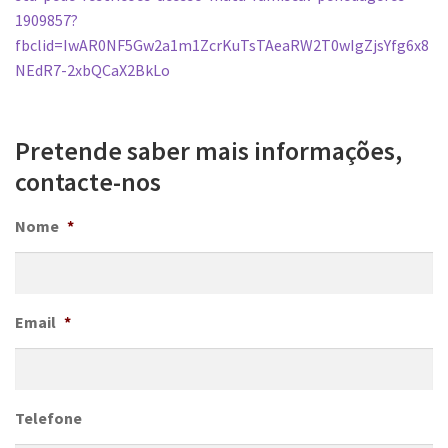
1909857?
fbclid=IwAR0NF5Gw2a1m1ZcrKuTsTAeaRW2T0wIgZjsYfg6x8
NEdR7-2xbQCaX2BkLo
Pretende saber mais informações,
contacte-nos
Nome
*
Email
*
Telefone