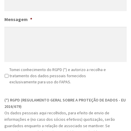
Mensagem
*
R
Tomei conhecimento do RGPD (*) e autorizo a recolha e
G
tratamento dos dados pessoais fornecidos
P
exclusivamente para uso do FAPAS.
D
C
*
A
(*) RGPD (REGULAMENTO GERAL SOBRE A PROTEÇÃO DE DADOS - EU
P
2016/679)
T
Os dados pessoais aqui recolhidos, para efeito de envio de
C
informações e (no caso dos sócios efetivos) quotização, serão
H
guardados enquanto a relação de associado se mantiver. Se
A