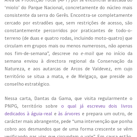
‘miolo’ do Parque Nacional, concretamente do núcleo mais
consistente da serra do Gerês. Encontra-se completamente
cercado por estradões que, sem restrições de acesso, são
constantemente percorridos por praticantes de todo-o-
terreno (de duas e quatro rodas, incluindo moto-quatro) que
circulam em grupos mais ou menos numerosos, não apenas
nos fim-de-semana”, descreve no
e-mail
que no início da
semana enviou à directora regional da Conservação da
Natureza, e aos autarcas de Arcos de Valdevez, em cujo
território se situa a mata, e de Melgaço, que preside ao
conselho estratégico.
Nessa carta, Dantas da Gama, que visita regularmente o
PNPG, território sobre
o qual já escreveu dois livros
dedicados à águia-real
e
às árvores
e prepara um outro, de
carácter mais abrangente, pede “uma intervenção que ponha
cobro aos desmandos que de uma forma crescente se vêm
verificando nas vias que circundam o vale”. Em causa estão,