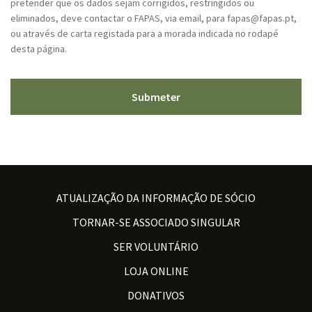
pretender que os dados sejam corrigidos, restringidos ou
eliminados, deve contactar o FAPAS, via email, para fapas@fapas.pt,
ou através de carta registada para a morada indicada no rodapé
desta página.
ATUALIZAÇÃO DA INFORMAÇÃO DE SÓCIO
TORNAR-SE ASSOCIADO SINGULAR
SER VOLUNTÁRIO
LOJA ONLINE
DONATIVOS