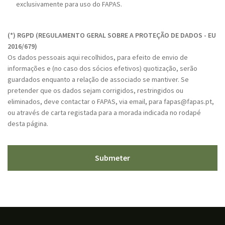
P
exclusivamente para uso do FAPAS.
D
C
*
A
(*) RGPD (REGULAMENTO GERAL SOBRE A PROTEÇÃO DE DADOS - EU
P
2016/679)
T
Os dados pessoais aqui recolhidos, para efeito de envio de
C
informações e (no caso dos sócios efetivos) quotização, serão
H
guardados enquanto a relação de associado se mantiver. Se
A
pretender que os dados sejam corrigidos, restringidos ou
eliminados, deve contactar o FAPAS, via email, para fapas@fapas.pt,
ou através de carta registada para a morada indicada no rodapé
desta página.