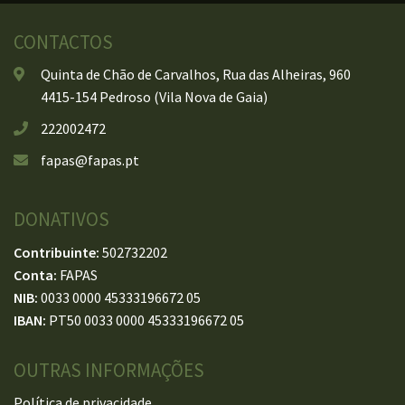
CONTACTOS
Quinta de Chão de Carvalhos, Rua das Alheiras, 960
4415-154 Pedroso (Vila Nova de Gaia)
222002472
fapas@fapas.pt
DONATIVOS
Contribuinte:
502732202
Conta:
FAPAS
NIB:
0033 0000 45333196672 05
IBAN:
PT50 0033 0000 45333196672 05
OUTRAS INFORMAÇÕES
Política de privacidade