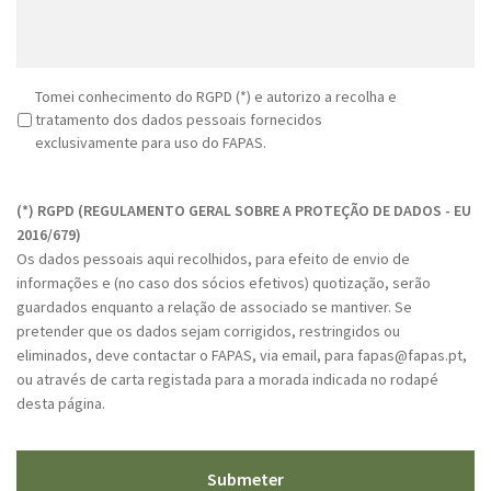
R
Tomei conhecimento do RGPD (*) e autorizo a recolha e
G
tratamento dos dados pessoais fornecidos
P
exclusivamente para uso do FAPAS.
D
C
*
A
(*) RGPD (REGULAMENTO GERAL SOBRE A PROTEÇÃO DE DADOS - EU
P
2016/679)
T
Os dados pessoais aqui recolhidos, para efeito de envio de
C
informações e (no caso dos sócios efetivos) quotização, serão
H
guardados enquanto a relação de associado se mantiver. Se
A
pretender que os dados sejam corrigidos, restringidos ou
eliminados, deve contactar o FAPAS, via email, para fapas@fapas.pt,
ou através de carta registada para a morada indicada no rodapé
desta página.