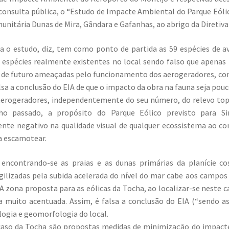
consulta pública, o “Estudo de Impacte Ambiental do Parque Eólico
nitária Dunas de Mira, Gândara e Gafanhas, ao abrigo da Diretiv
a o estudo, diz, tem como ponto de partida as 59 espécies de a
espécies realmente existentes no local sendo falso que apenas
o de futuro ameaçadas pelo funcionamento dos aerogeradores, co
lsa a conclusão do EIA de que o impacto da obra na fauna seja pouco
aerogeradores, independentemente do seu número, do relevo topo
ho passado, a propósito do Parque Eólico previsto para Si
nte negativo na qualidade visual de qualquer ecossistema ao con
a escamotear.
 encontrando-se as praias e as dunas primárias da planície c
ilizadas pela subida acelerada do nível do mar cabe aos campos 
A zona proposta para as eólicas da Tocha, ao localizar-se neste c
muito acentuada. Assim, é falsa a conclusão do EIA (“sendo as
ogia e geomorfologia do local.
so da Tocha são propostas medidas de minimização do impacte 