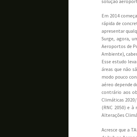
solução aeroport
Em 2014 começa a
rápida de concre
apresentar qualq
Surge, agora, u
Aeroportos de Po
Ambiente), caben
Esse estudo leva
áreas que não s
modo pouco cons
aéreo depende do
contrário aos o
Climáticas 2020/
(RNC 2050) e à 
Alterações Climá
Acresce que a TA