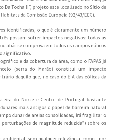
 Da Tocha II”, projeto este localizado no Sítio de
a Habitats da Comissão Europeia (92/43/EEC).
ves identificadas, o que é claramente um número
 três possam sofrer impactos negativos; todas as
mo aliás se comprova em todos os campos eólicos
 significativo.
gráfico e da cobertura da área, como o FAPAS já
ncelo (serra do Marão) constitui um impacte
trário daquilo que, no caso do EIA das eólicas da
osteira do Norte e Centro de Portugal bastante
dunares mais antigos o papel de barreira natural
ampo dunar de areias consolidadas, irá fragilizar o
 perturbações de magnitude reduzida”) sobre os
ambiental, sem qualquer relevância, como , por