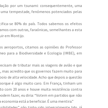
nundação por um tsunami: consequentemente, uma
ou uma tempestade, fenómenos potenciados pelas
rtifica-se 80% do país. Todos sabemos os efeitos
mos com outras, faraónicas, semelhantes a esta
uir em Montijo.
os aeroportos, citamos as opiniões do Professor
âneo para a Biodiversidade e Ecologia (IMBE), em
cisam de tributar mais as viagens de avião e que
ca, mas acredito que os governos fazem muito para
boio de alta velocidade. Acho que depois a questão
porque é algo muito caro. Em França, tinham um
cto com 20 anos e houve muita resistência contra
 podem fazer, eu diria: “Votem em partidos que não
economia está a beneficiar. É uma mentira.”
ibilidades” não tinha sido integralmente lido, já