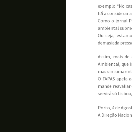
exemplo “No caso
há́ a considerar 
Como o jornal P
ambiental submet
Ou seja, estamo
demasiada pressa 
Assim, mais do 
Ambiental, que 
mas sim uma enti
O FAPAS apela a
mande reavaliar 
servirá só Lisboa
Porto, 4 de Agos
A Direção Nacion