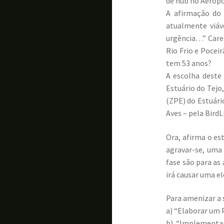
de hub no Aeropo
A afirmação do 
atualmente viáve
urgência…” Carec
Rio Frio e Pocei
tem 53 anos?
A escolha deste 
Estuário do Tejo
(ZPE) do Estuári
Aves – pela BirdL
Ora, afirma o es
agravar-se, uma
fase são para as
irá causar uma e
Para amenizar a 
a) “Elaborar um P
b) “Implementar