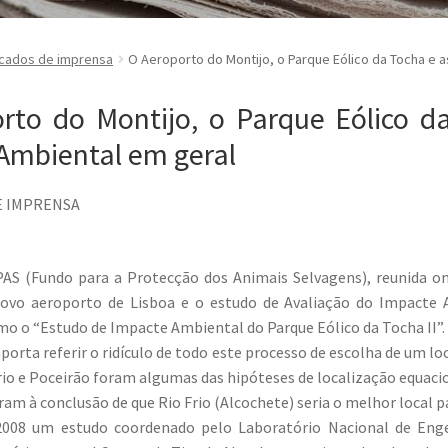
cados de imprensa
O Aeroporto do Montijo, o Parque Eólico da Tocha e 
rto do Montijo, o Parque Eólico d
Ambiental em geral
E IMPRENSA
PAS (Fundo para a Protecção dos Animais Selvagens), reunida on
ovo aeroporto de Lisboa e o estudo de Avaliação do Impacte A
o o “Estudo de Impacte Ambiental do Parque Eólico da Tocha II”.
porta referir o ridículo de todo este processo de escolha de um lo
Frio e Poceirão foram algumas das hipóteses de localização equac
ram à conclusão de que Rio Frio (Alcochete) seria o melhor local 
2008 um estudo coordenado pelo Laboratório Nacional de Enge