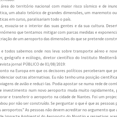
 área do território nacional com maior risco sísmico e de i
ática, um abalo telúrico de grandes dimensões, um maremoto 
ticas em curso, paralisariam todo o país.
 esvazia-se o interior das suas gentes e da sua cultura. Dese
fenómeno que tentamos mitigar com parcas medidas e exponencia
 criação de um aeroporto das dimensões do que se pretende constr
, e todos sabemos onde nos leva: sobre transporte aéreo e nov
 geógrafo e ecólogo, diretor científico do Instituto Mediterr
evista jornal PÚBLICO de 01/08/2019:
to na Europa em que os decisores políticos perceberam que pre
idenciar outras alternativas. Eu não tenho uma posição científi
 viagens de avião e reduzi-las. Podia apostar-se numa rede de com
de investimento num novo aeroporto muda muito rapidamente, 
rar e transferir o aeroporto na cidade de Nantes. Foi um proje
acabou por não ser construído. Se perguntar o que é que as pessoas
aeroportos.” As pessoas não devem acreditar no argumento que a 
de Impacte Ambiental do Aeroporto do Montijo e respetivas acess