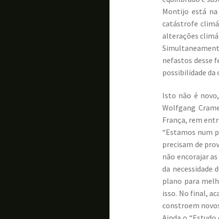
Montijo está na
catástrofe clim
alterações climá
Simultaneamente,
nefastos desse 
possibilidade da
Isto não é novo
Wolfgang Cramer,
França, rem entr
“Estamos num pon
precisam de prov
não encorajar as
da necessidade 
plano para melho
isso. No final, 
constroem novos 
Ainda o “Estudo 