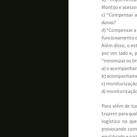
Montijo e acesso
c) “Compensar a
dunas?
d) “Compensar a 
funcionamento do
Além disso, o e
por um lado e, 
“minimizar os im
a) o acompanhame
b) acompanhament
c) monitorização
d) monitorização
Para além de tu
trazem para qua
logístico no qu
provocando com 
equilibrado e su