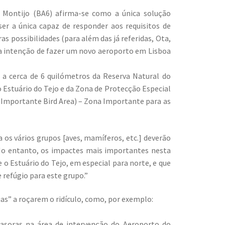
 Montijo (BA6) afirma-se como a única solução
ser a única capaz de responder aos requisitos de
s possibilidades (para além das já referidas, Ota,
e a intenção de fazer um novo aeroporto em Lisboa
á a cerca de 6 quilómetros da Reserva Natural do
o Estuário do Tejo e da Zona de Protecção Especial
 (Importante Bird Area) – Zona Importante para as
 os vários grupos [aves, mamíferos, etc.] deverão
 No entanto, os impactes mais importantes nesta
 o Estuário do Tejo, em especial para norte, e que
 refúgio para este grupo.”
s” a roçarem o ridículo, como, por exemplo:
vasoras na área de intervenção do Aeroporto do