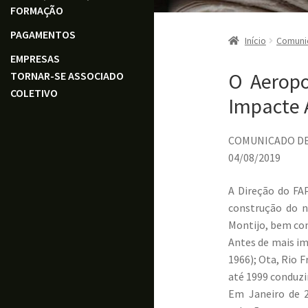
FORMAÇÃO
PAGAMENTOS
Início
Comuni
EMPRESAS
O Aeropo
TORNAR-SE ASSOCIADO
COLETIVO
Impacte 
COMUNICADO D
04/08/2019
A Direção do FA
construção do n
Montijo, bem com
Antes de mais im
1966); Ota, Rio 
até 1999 conduzi
Em Janeiro de 