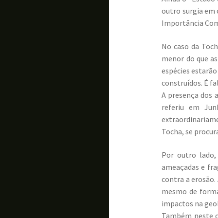
outro surgia em 
Importância Comu
No caso da Toch
menor do que as 
espécies estarã
construídos. É fa
A presença dos 
referiu em Jun
extraordinariame
Tocha, se procur
Por outro lado,
ameaçadas e frag
contra a erosão. 
mesmo de forma 
impactos na geol
Também neste ca