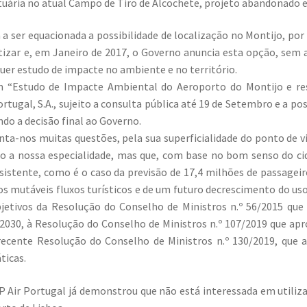
uária no atual Campo de Tiro de Alcochete, projeto abandonado em
 ser equacionada a possibilidade de localização no Montijo, por 
tizar e, em Janeiro de 2017, o Governo anuncia esta opção, sem a
uer estudo de impacte no ambiente e no território.
m “Estudo de Impacte Ambiental do Aeroporto do Montijo e re
rtugal, S.A., sujeito a consulta pública até 19 de Setembro e a p
do a decisão final ao Governo.
nta-nos muitas questões, pela sua superficialidade do ponto de vi
ão a nossa especialidade, mas que, com base no bom senso do
istente, como é o caso da previsão de 17,4 milhões de passagei
s mutáveis fluxos turísticos e de um futuro decrescimento do us
bjetivos da Resolução do Conselho de Ministros n.º 56/2015 qu
2030, à Resolução do Conselho de Ministros n.º 107/2019 que apr
recente Resolução do Conselho de Ministros n.º 130/2019, que
ticas.
P Air Portugal já demonstrou que não está interessada em utiliza