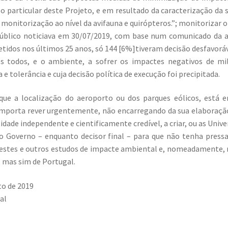
 particular deste Projeto, e em resultado da caracterização da s
a monitorização ao nível da avifauna e quirópteros.”; monitorizar o
úblico noticiava em 30/07/2019, com base num comunicado da 
idos nos últimos 25 anos, só 144 [6%]tiveram decisão desfavoráv
s todos, e o ambiente, a sofrer os impactes negativos de m
e tolerância e cuja decisão política de execução foi precipitada.
que a localização do aeroporto ou dos parques eólicos, está 
importa rever urgentemente, não encarregando da sua elaboraçã
dade independente e cientificamente credível, a criar, ou as Unive
o Governo – enquanto decisor final – para que não tenha press
estes e outros estudos de impacte ambiental e, nomeadamente, 
, mas sim de Portugal.
to de 2019
al