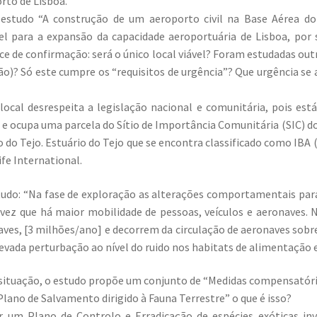
rto de Lisboa.
estudo “A construção de um aeroporto civil na Base Aérea do
l para a expansão da capacidade aeroportuária de Lisboa, por 
e de confirmação: será o único local viável? Foram estudadas outra
rão)? Só este cumpre os “requisitos de urgência”? Que urgência s
local desrespeita a legislação nacional e comunitária, pois est
, e ocupa uma parcela do Sítio de Importância Comunitária (SIC) d
o do Tejo. Estuário do Tejo que se encontra classificado como IBA
ife International.
tudo: “Na fase de exploração as alterações comportamentais para
 vez que há maior mobilidade de pessoas, veículos e aeronaves.
 aves, [3 milhões/ano] e decorrem da circulação de aeronaves sobre
levada perturbação ao nível do ruido nos habitats de alimentação e
situação, o estudo propõe um conjunto de “Medidas compensatória
lano de Salvamento dirigido à Fauna Terrestre” o que é isso?
 um Plano de Controlo e Erradicação de espécies exóticas in