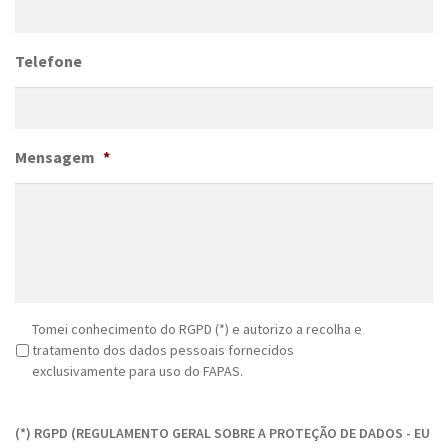
Telefone
Mensagem
*
R
Tomei conhecimento do RGPD (*) e autorizo a recolha e
G
tratamento dos dados pessoais fornecidos
P
exclusivamente para uso do FAPAS.
D
C
*
A
(*) RGPD (REGULAMENTO GERAL SOBRE A PROTEÇÃO DE DADOS - EU