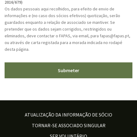
P
2016/679)
T
Os dados pessoais aqui recolhidos, para efeito de envio de
C
informações e (no caso dos sócios efetivos) quotização, serão
H
guardados enquanto a relação de associado se mantiver. Se
A
pretender que os dados sejam corrigidos, restringidos ou
eliminados, deve contactar o FAPAS, via email, para fapas@fapas.pt,
ou através de carta registada para a morada indicada no rodapé
desta página.
ATUALIZAÇÃO DA INFORMAÇÃO DE SÓCIO
TORNAR-SE ASSOCIADO SINGULAR
SER VOLUNTÁRIO