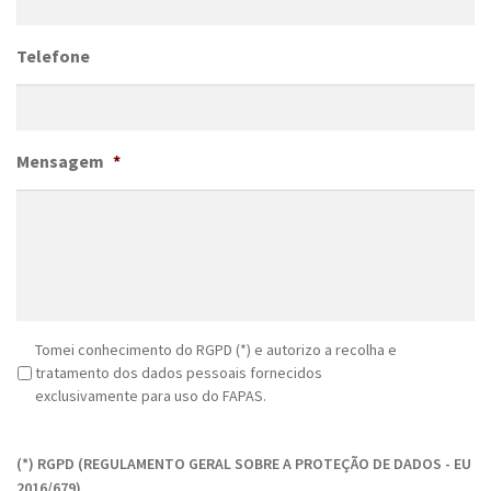
Telefone
Mensagem
*
R
Tomei conhecimento do RGPD (*) e autorizo a recolha e
G
tratamento dos dados pessoais fornecidos
P
exclusivamente para uso do FAPAS.
D
C
*
A
(*) RGPD (REGULAMENTO GERAL SOBRE A PROTEÇÃO DE DADOS - EU
P
2016/679)