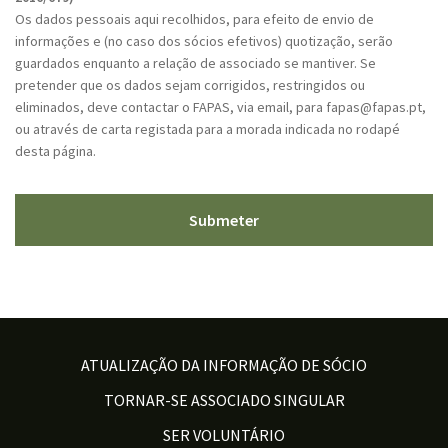
T
Os dados pessoais aqui recolhidos, para efeito de envio de
C
informações e (no caso dos sócios efetivos) quotização, serão
H
guardados enquanto a relação de associado se mantiver. Se
A
pretender que os dados sejam corrigidos, restringidos ou
eliminados, deve contactar o FAPAS, via email, para fapas@fapas.pt,
ou através de carta registada para a morada indicada no rodapé
desta página.
ATUALIZAÇÃO DA INFORMAÇÃO DE SÓCIO
TORNAR-SE ASSOCIADO SINGULAR
SER VOLUNTÁRIO