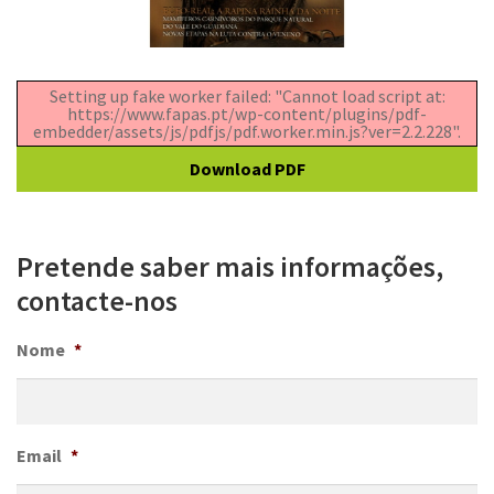
Setting up fake worker failed: "Cannot load script at:
https://www.fapas.pt/wp-content/plugins/pdf-
embedder/assets/js/pdfjs/pdf.worker.min.js?ver=2.2.228".
Download PDF
Pretende saber mais informações,
contacte-nos
Nome
*
Email
*