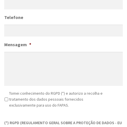
Telefone
Mensagem
*
R
Tomei conhecimento do RGPD (*) e autorizo a recolha e
G
tratamento dos dados pessoais fornecidos
P
exclusivamente para uso do FAPAS.
D
C
*
A
(*) RGPD (REGULAMENTO GERAL SOBRE A PROTEÇÃO DE DADOS - EU