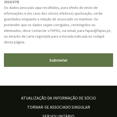
P
2016/679)
T
Os dados pessoais aqui recolhidos, para efeito de envio de
C
informações e (no caso dos sócios efetivos) quotização, serão
H
guardados enquanto a relação de associado se mantiver. Se
A
pretender que os dados sejam corrigidos, restringidos ou
eliminados, deve contactar o FAPAS, via email, para fapas@fapas.pt,
ou através de carta registada para a morada indicada no rodapé
desta página.
ATUALIZAÇÃO DA INFORMAÇÃO DE SÓCIO
TORNAR-SE ASSOCIADO SINGULAR
SER VOLUNTÁRIO