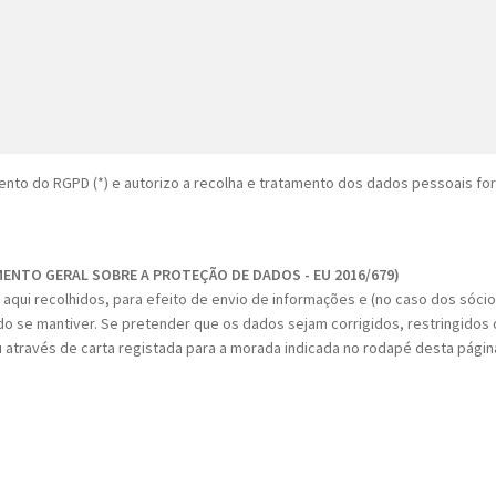
nto do RGPD (*) e autorizo a recolha e tratamento dos dados pessoais fo
MENTO GERAL SOBRE A PROTEÇÃO DE DADOS - EU 2016/679)
aqui recolhidos, para efeito de envio de informações e (no caso dos sóci
do se mantiver. Se pretender que os dados sejam corrigidos, restringidos o
 através de carta registada para a morada indicada no rodapé desta págin