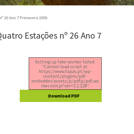
nº 26 Ano 7 Primavera 2006
uatro Estações nº 26 Ano 7
Setting up fake worker failed:
"Cannot load script at:
https://www.fapas.pt/wp-
content/plugins/pdf-
embedder/assets/js/pdfjs/pdf.wo
rker.min.js?ver=2.2.228".
Download PDF