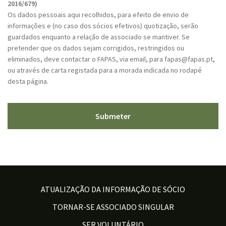
P
2016/679)
T
Os dados pessoais aqui recolhidos, para efeito de envio de
C
informações e (no caso dos sócios efetivos) quotização, serão
H
guardados enquanto a relação de associado se mantiver. Se
A
pretender que os dados sejam corrigidos, restringidos ou
eliminados, deve contactar o FAPAS, via email, para fapas@fapas.pt,
ou através de carta registada para a morada indicada no rodapé
desta página.
ATUALIZAÇÃO DA INFORMAÇÃO DE SÓCIO
TORNAR-SE ASSOCIADO SINGULAR
SER VOLUNTÁRIO