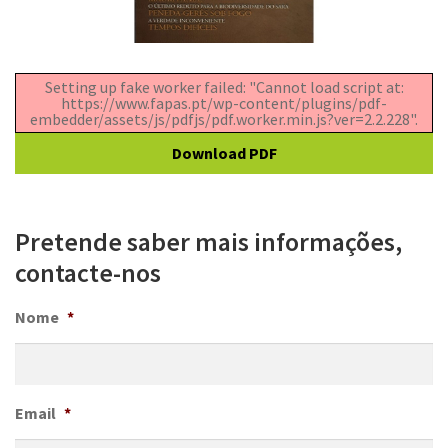
Setting up fake worker failed: "Cannot load script at:
https://www.fapas.pt/wp-content/plugins/pdf-
embedder/assets/js/pdfjs/pdf.worker.min.js?ver=2.2.228".
Download PDF
Pretende saber mais informações,
contacte-nos
Nome
*
Email
*