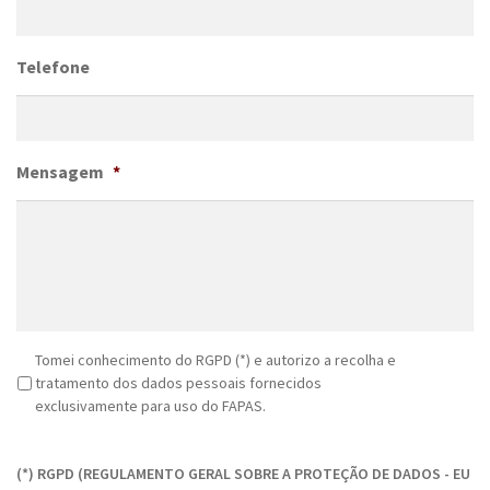
Telefone
Mensagem
*
R
Tomei conhecimento do RGPD (*) e autorizo a recolha e
G
tratamento dos dados pessoais fornecidos
P
exclusivamente para uso do FAPAS.
D
C
*
A
(*) RGPD (REGULAMENTO GERAL SOBRE A PROTEÇÃO DE DADOS - EU