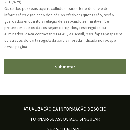
P
2016/679)
T
Os dados pessoais aqui recolhidos, para efeito de envio de
C
informações e (no caso dos sócios efetivos) quotização, serão
H
guardados enquanto a relação de associado se mantiver. Se
A
pretender que os dados sejam corrigidos, restringidos ou
eliminados, deve contactar o FAPAS, via email, para fapas@fapas.pt,
ou através de carta registada para a morada indicada no rodapé
desta página.
ATUALIZAÇÃO DA INFORMAÇÃO DE SÓCIO
TORNAR-SE ASSOCIADO SINGULAR
SER VOLUNTÁRIO