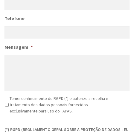
Telefone
Mensagem
*
R
Tomei conhecimento do RGPD (*) e autorizo a recolha e
G
tratamento dos dados pessoais fornecidos
P
exclusivamente para uso do FAPAS.
D
C
*
A
(*) RGPD (REGULAMENTO GERAL SOBRE A PROTEÇÃO DE DADOS - EU