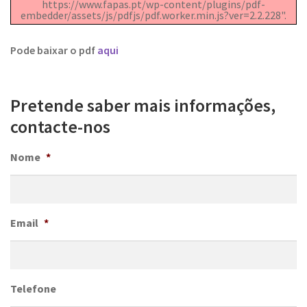
https://www.fapas.pt/wp-content/plugins/pdf-
embedder/assets/js/pdfjs/pdf.worker.min.js?ver=2.2.228".
Pode baixar o pdf
aqui
Pretende saber mais informações,
contacte-nos
Nome
*
Email
*
Telefone