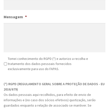
Mensagem
*
R
Tomei conhecimento do RGPD (*) e autorizo a recolha e
G
tratamento dos dados pessoais fornecidos
P
exclusivamente para uso do FAPAS.
D
C
*
A
(*) RGPD (REGULAMENTO GERAL SOBRE A PROTEÇÃO DE DADOS - EU
P
2016/679)
T
Os dados pessoais aqui recolhidos, para efeito de envio de
C
informações e (no caso dos sócios efetivos) quotização, serão
H
guardados enquanto a relação de associado se mantiver. Se
A