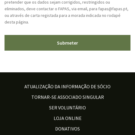
pretender que os dados sejam corrigidos, restringidos ou
eliminados, deve contactar o FAPAS, via email, para fapas@fapas.pt,
ou através de carta registada para a morada indicada no rodapé
desta página.
ATUALIZAÇÃO DA INFORMAÇÃO DE SÓCIO
TORNAR-SE ASSOCIADO SINGULAR
SER VOLUNTÁRIO
LOJA ONLINE
DONATIVOS