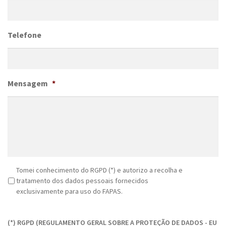
Telefone
Mensagem
*
R
Tomei conhecimento do RGPD (*) e autorizo a recolha e
G
tratamento dos dados pessoais fornecidos
P
exclusivamente para uso do FAPAS.
D
C
*
A
(*) RGPD (REGULAMENTO GERAL SOBRE A PROTEÇÃO DE DADOS - EU