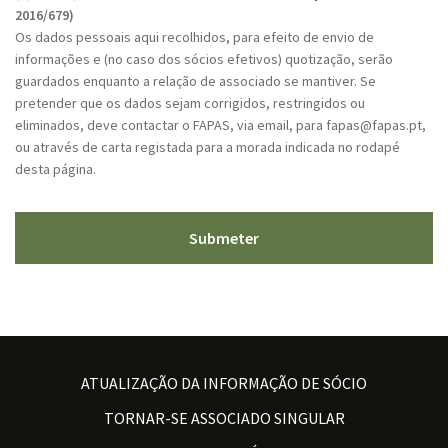
P
2016/679)
T
Os dados pessoais aqui recolhidos, para efeito de envio de
C
informações e (no caso dos sócios efetivos) quotização, serão
H
guardados enquanto a relação de associado se mantiver. Se
A
pretender que os dados sejam corrigidos, restringidos ou
eliminados, deve contactar o FAPAS, via email, para fapas@fapas.pt,
ou através de carta registada para a morada indicada no rodapé
desta página.
ATUALIZAÇÃO DA INFORMAÇÃO DE SÓCIO
TORNAR-SE ASSOCIADO SINGULAR