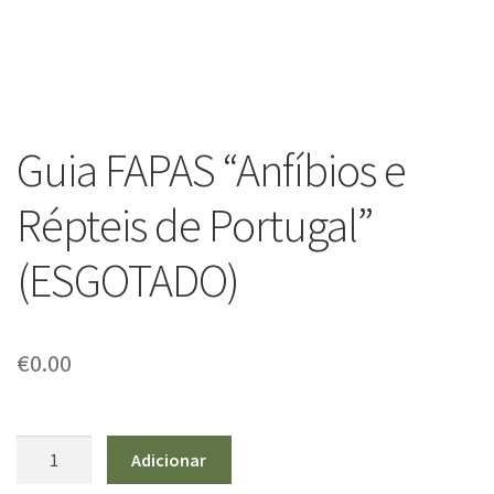
Guia FAPAS “Anfíbios e
Répteis de Portugal”
(ESGOTADO)
€
0.00
Quantidade
Adicionar
de