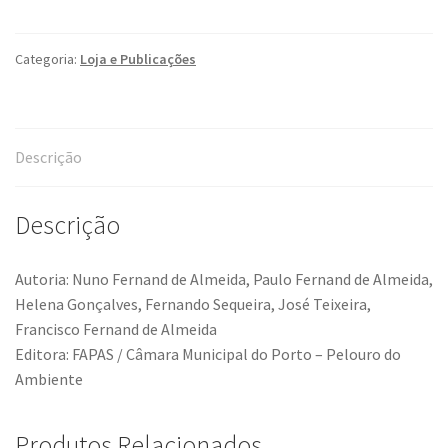
Guia
FAPAS
"Anfíbios
Categoria:
Loja e Publicações
e
Répteis
de
Descrição
Portugal"
(ESGOTADO)
Descrição
Autoria: Nuno Fernand de Almeida, Paulo Fernand de Almeida,
Helena Gonçalves, Fernando Sequeira, José Teixeira,
Francisco Fernand de Almeida
Editora: FAPAS / Câmara Municipal do Porto – Pelouro do
Ambiente
Produtos Relacionados