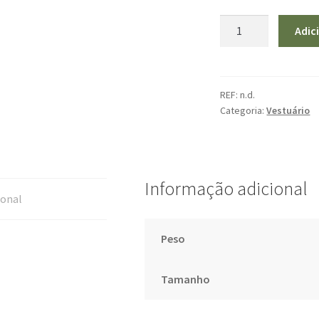
Quantidade
Adic
de
Pólo
FAPAS
REF:
n.d.
Categoria:
Vestuário
Informação adicional
ional
Peso
Tamanho