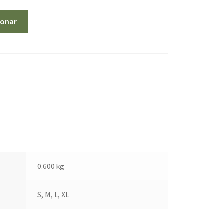
ionar
0.600 kg
S, M, L, XL