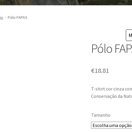
io
Pólo FAPAS
M
Pólo FA
€
18.81
T-shirt cor cinza c
Conservação da Natu
Tamanho